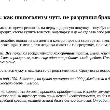
: как шопоголизм чуть не разрушил бра
какое-то время решилась на первую дорогую покупку – ноутбук о
редит, чтобы купить телефон, кофеварку и даже сделала себе ри
спокойно выплачивала долги и контролировала свои траты, а когд
ксандры замечал, что девушка живет не по средствам, но о ма
ой. Все покупки воспринимала как срочные траты.
Были, конеч
мам и рассрочке, взяла еще один потребительский кредит. Пока 
да-то еще
.
осталась мужу в наследство от родственников. Сразу встал вопро
а под 13%. А технику на кухню примерно на 4000 рублей взяли в
ходную дверь, пылесос.
за непогашенных долгов с прошлого приобретения. Выходил замкн
позже забили тревогу: есть вещи первой необходимости, но без
чередной кредит, взятый женой даже без его согласия. Он рабо