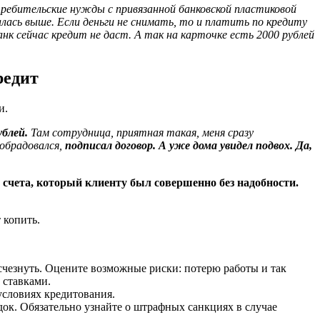
ребительские нужды с привязанной банковской пластиковой
малась выше. Если деньги не снимать, то и платить по кредиту
банк сейчас кредит не даст. А так на карточке есть
2000 рублей
редит
и.
ублей.
Там сотрудница, приятная такая, меня сразу
 обрадовался,
подписал договор. А уже дома увидел подвох. Да,
ю счета, который клиенту был совершенно без надобности.
 копить.
счезнуть. Оцените возможные риски: потерю работы и так
 ставками.
условиях кредитования.
док. Обязательно узнайте о штрафных санкциях в случае