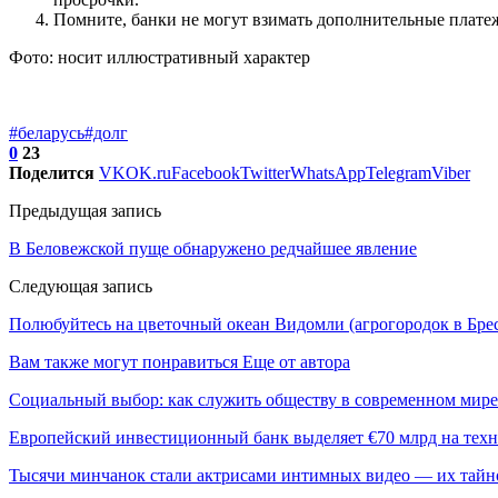
Помните, банки не могут взимать дополнительные платеж
Фото: носит иллюстративный характер
#беларусь
#долг
0
23
Поделится
VK
OK.ru
Facebook
Twitter
WhatsApp
Telegram
Viber
Предыдущая запись
В Беловежской пуще обнаружено редчайшее явление
Следующая запись
Полюбуйтесь на цветочный океан Видомли (агрогородок в Брес
Вам также могут понравиться
Еще от автора
Социальный выбор: как служить обществу в современном мире
Европейский инвестиционный банк выделяет €70 млрд на техн
Тысячи минчанок стали актрисами интимных видео — их тай