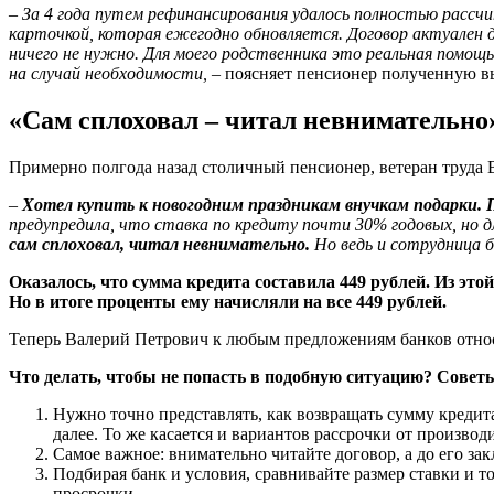
–
За 4 года путем рефинансирования удалось полностью рассч
карточкой, которая ежегодно обновляется.
Договор актуален д
ничего не нужно. Для моего родственника это реальная помощь 
на случай необходимости,
– поясняет пенсионер полученную в
«Сам сплоховал – читал невнимательно»
Примерно полгода назад столичный пенсионер, ветеран труда 
–
Хотел купить к новогодним праздникам внучкам подарки. П
предупредила, что ставка по кредиту почти 30% годовых, но дл
сам сплоховал, читал невнимательно.
Но ведь и сотрудница б
Оказалось, что сумма кредита составила 449 рублей. Из эт
Но в итоге проценты ему начисляли на все 449 рублей.
Теперь Валерий Петрович к любым предложениям банков относ
Что делать, чтобы не попасть в подобную ситуацию? Советы
Нужно точно представлять, как возвращать сумму кредит
далее. То же касается и вариантов рассрочки от произво
Самое важное: внимательно читайте договор, а до его за
Подбирая банк и условия, сравнивайте размер ставки и т
просрочки.