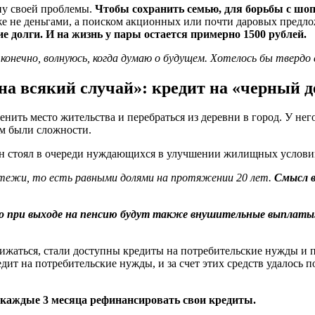
ину своей проблемы.
Чтобы сохранить семью, для борьбы с шоп
 не деньгами, а поиском акционных или почти даровых предлож
ие долги. И на жизнь у пары остается примерно 1500 рублей.
онечно, волнуюсь, когда думаю о будущем. Хотелось бы твердо с
 на всякий случай»: кредит на «черный 
менить место жительства и перебраться из деревни в город. У не
ем были сложности.
он стоял в очереди нуждающихся в улучшении жилищных услови
атежи, то есть равными долями на протяжении 20 лет.
Смысл в
то при выходе на пенсию будут также внушительные выплаты
снижаться, стали доступны кредиты на потребительские нужды и 
ит на потребительские нужды, и за счет этих средств удалось 
 каждые 3 месяца рефинансировать свои кредиты.