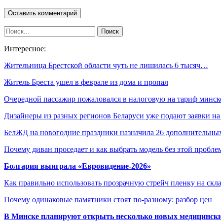
Интересное:
Жительница Брестской области чуть не лишилась 6 тысяч…
Житель Бреста ушел в феврале из дома и пропал
Очередной пассажир пожаловался в налоговую на тариф минс
Дизайнеры из разных регионов Беларуси уже подают заявки н
БелЖД на новогодние праздники назначила 26 дополнительн
Почему диван проседает и как выбрать модель без этой пробл
Болгария выиграла «Евровидение-2026»
Как правильно использовать прозрачную стрейч пленку на скл
Почему одинаковые памятники стоят по-разному: разбор цен
В Минске планируют открыть несколько новых медицински