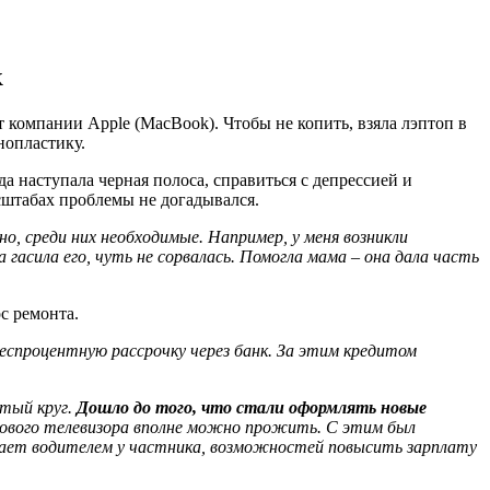
к
т компании Apple (MacBook). Чтобы не копить, взяла лэптоп в
нопластику.
а наступала черная полоса, справиться с депрессией и
сштабах проблемы не догадывался.
но, среди них необходимые. Например, у меня возникли
гасила его, чуть не сорвалась.
Помогла мама – она дала часть
с ремонта.
 беспроцентную рассрочку через банк. За этим кредитом
утый круг.
Дошло до того, что стали оформлять новые
 нового телевизора вполне можно прожить. С этим был
тает водителем
у частника, возможностей повысить зарплату