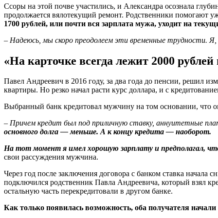
Ссоры на этой почве участились, и Александра осознала глуб
продолжается вялотекущий ремонт. Родственники помогают уже
1700 рублей, или почти вся зарплата мужа, уходит на текущ
–
Надеюсь, мы скоро преодолеем эти временные трудности. Я, к
«На карточке всегда лежит 2000 рублей
Павел Андреевич в 2016 году, за два года до пенсии, решил из
квартиры. Но резко начал расти курс доллара, и с кредитовани
Выбранный банк кредитовал мужчину на том основании, что 
– Причем кредит был под приличную ставку, аннуитетные пл
основного долга — меньше. А к концу кредита — наоборот.
На тот момент я имел хорошую зарплату и предполагал, ч
свои рассуждения мужчина.
Через год после заключения договора с банком ставка начала 
подключился родственник Павла Андреевича, который взял кред
остальную часть перекредитовали в другом банке.
Как только появилась возможность, оба получателя начали