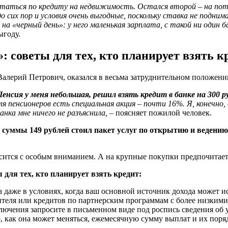
итаться по кредиту на недвижимость.
Остался второй – на пот
о сих пор и условия очень выгодные, поскольку ставка не подни
на «черный день»: у него маленькая зарплата, с такой ни один 
ыгоду.
: советы для тех, кто планирует взять к
Валерий Петрович, оказался в весьма затруднительном положени
енсия у меня небольшая, решил взять кредит в банке на 300 р
я пенсионеров есть специальная акция – почти 16%. Я, конечно,
анка мне ничего не разъяснила,
– поясняет пожилой человек.
ой суммы 149 рублей стоил пакет услуг по открытию и ведени
ится с особым вниманием. А на крупные покупки предпочитает
 для тех, кто планирует взять кредит:
а даже в условиях, когда ваш основной источник дохода может и
дителя или кредитов по партнерским программам с более низкими
ключения запросите в письменном виде под роспись сведения об 
о, как она может меняться, ежемесячную сумму выплат и их поря