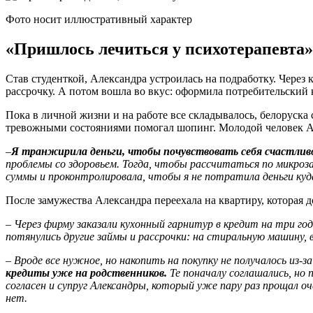
Фото носит иллюстративный характер
«Пришлось лечиться у психотерапевта»
Став студенткой, Александра устроилась на подработку. Через 
рассрочку. А потом вошла во вкус: оформила потребительский к
Пока в личной жизни и на работе все складывалось, белоруска 
тревожными состояниями помогал шопинг. Молодой человек Але
–
Я транжирила деньги, чтобы почувствовать себя счастлив
проблемы со здоровьем. Тогда, чтобы рассчитаться по микрозай
суммы и проконтролировала, чтобы я не потратила деньги ку
После замужества Александра переехала на квартиру, которая д
–
Через фирму заказали кухонный гарнитур в кредит на три год
потянулись другие займы и рассрочки: на стиральную машину, в
–
Вроде все нужное, но накопить на покупку не получалось из-
кредиты уже на родственников.
Те поначалу соглашались, но 
согласен и супруг Александры, который уже пару раз прощал о
нет.