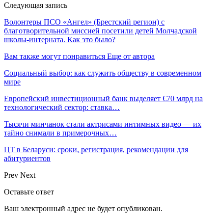
Следующая запись
Волонтеры ПСО «Ангел» (Брестский регион) с
благотворительной миссией посетили детей Молчадской
школы-интерната. Как это было?
Вам также могут понравиться
Еще от автора
Социальный выбор: как служить обществу в современном
мире
Европейский инвестиционный банк выделяет €70 млрд на
технологический сектор: ставка…
Тысячи минчанок стали актрисами интимных видео — их
тайно снимали в примерочных…
ЦТ в Беларуси: сроки, регистрация, рекомендации для
абитуриентов
Prev
Next
Оставьте ответ
Ваш электронный адрес не будет опубликован.