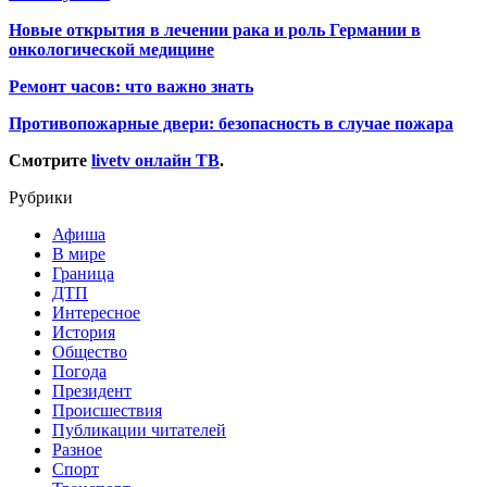
Новые открытия в лечении рака и роль Германии в
онкологической медицине
Ремонт часов: что важно знать
Противопожарные двери: безопасность в случае пожара
Смотрите
livetv онлайн ТВ
.
Рубрики
Афиша
В мире
Граница
ДТП
Интересное
История
Общество
Погода
Президент
Происшествия
Публикации читателей
Разное
Спорт