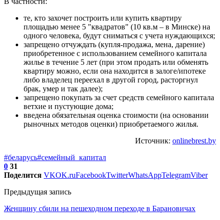
В частности:
те, кто захочет построить или купить квартиру
площадью менее 5 "квадратов" (10 кв.м – в Минске) на
одного человека, будут сниматься с учета нуждающихся;
запрещено отчуждать (купля-продажа, мена, дарение)
приобретенное с использованием семейного капитала
жилье в течение 5 лет (при этом продать или обменять
квартиру можно, если она находится в залоге/ипотеке
либо владелец переехал в другой город, расторгнул
брак, умер и так далее);
запрещено покупать за счет средств семейного капитала
ветхие и пустующие дома;
введена обязательная оценка стоимости (на основании
рыночных методов оценки) приобретаемого жилья.
Источник:
onlinebrest.by
#беларусь
#семейный_капитал
0
31
Поделится
VK
OK.ru
Facebook
Twitter
WhatsApp
Telegram
Viber
Предыдущая запись
Женщину сбили на пешеходном переходе в Барановичах