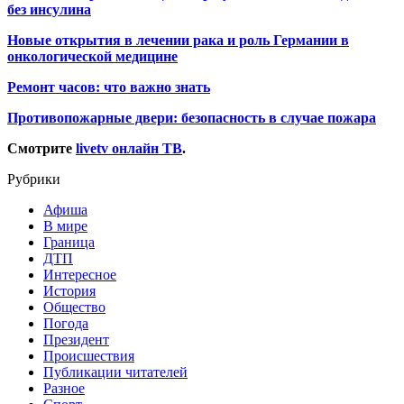
без инсулина
Новые открытия в лечении рака и роль Германии в
онкологической медицине
Ремонт часов: что важно знать
Противопожарные двери: безопасность в случае пожара
Смотрите
livetv онлайн ТВ
.
Рубрики
Афиша
В мире
Граница
ДТП
Интересное
История
Общество
Погода
Президент
Происшествия
Публикации читателей
Разное