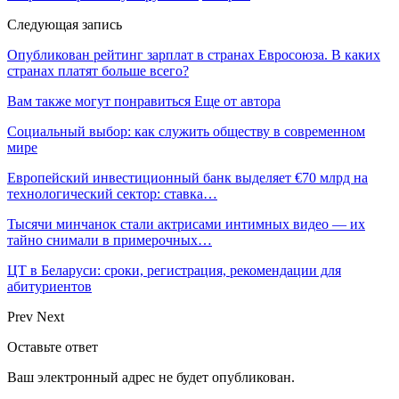
Следующая запись
Опубликован рейтинг зарплат в странах Евросоюза. В каких
странах платят больше всего?
Вам также могут понравиться
Еще от автора
Социальный выбор: как служить обществу в современном
мире
Европейский инвестиционный банк выделяет €70 млрд на
технологический сектор: ставка…
Тысячи минчанок стали актрисами интимных видео — их
тайно снимали в примерочных…
ЦТ в Беларуси: сроки, регистрация, рекомендации для
абитуриентов
Prev
Next
Оставьте ответ
Ваш электронный адрес не будет опубликован.