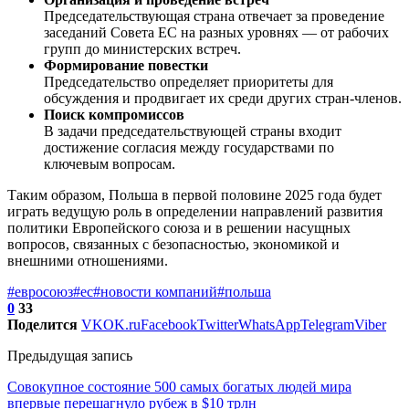
Председательствующая страна отвечает за проведение
заседаний Совета ЕС на разных уровнях — от рабочих
групп до министерских встреч.
Формирование повестки
Председательство определяет приоритеты для
обсуждения и продвигает их среди других стран-членов.
Поиск компромиссов
В задачи председательствующей страны входит
достижение согласия между государствами по
ключевым вопросам.
Таким образом, Польша в первой половине 2025 года будет
играть ведущую роль в определении направлений развития
политики Европейского союза и в решении насущных
вопросов, связанных с безопасностью, экономикой и
внешними отношениями.
#евросоюз
#ес
#новости компаний
#польша
0
33
Поделится
VK
OK.ru
Facebook
Twitter
WhatsApp
Telegram
Viber
Предыдущая запись
Совокупное состояние 500 самых богатых людей мира
впервые перешагнуло рубеж в $10 трлн