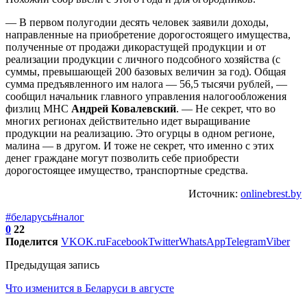
— В первом полугодии десять человек заявили доходы,
направленные на приобретение дорогостоящего имущества,
полученные от продажи дикорастущей продукции и от
реализации продукции с личного подсобного хозяйства (с
суммы, превышающей 200 базовых величин за год). Общая
сумма предъявленного им налога — 56,5 тысячи рублей, —
сообщил начальник главного управления налогообложения
физлиц МНС
Андрей Ковалевский
. — Не секрет, что во
многих регионах действительно идет выращивание
продукции на реализацию. Это огурцы в одном регионе,
малина — в другом. И тоже не секрет, что именно с этих
денег граждане могут позволить себе приобрести
дорогостоящее имущество, транспортные средства.
Источник:
onlinebrest.by
#беларусь
#налог
0
22
Поделится
VK
OK.ru
Facebook
Twitter
WhatsApp
Telegram
Viber
Предыдущая запись
Что изменится в Беларуси в августе