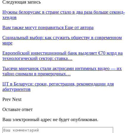
Следующая запись
Нужны белорусам: в стране стало в два раза больше секонд-
хендов
Вам также могут понравиться
Еще от автора
Социальный выбор: как служить обществу в современном
мире
Европейский инвестиционный банк выделяет €70 млрд на
технологический сектор: ставка…
Тысячи минчанок стали актрисами интимных видео — их
тайно снимали в примерочных…
ЦТ в Беларуси: сроки, регистрация, рекомендации для
абитуриентов
Prev
Next
Оставьте ответ
Ваш электронный адрес не будет опубликован.