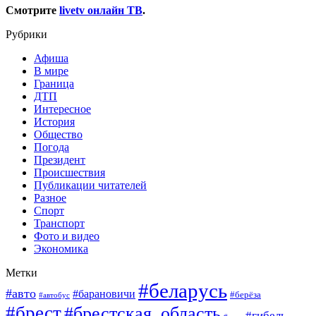
Смотрите
livetv онлайн ТВ
.
Рубрики
Афиша
В мире
Граница
ДТП
Интересное
История
Общество
Погода
Президент
Происшествия
Публикации читателей
Разное
Спорт
Транспорт
Фото и видео
Экономика
Метки
#беларусь
#авто
#барановичи
#берёза
#автобус
#брест
#брестская_область
#гибель