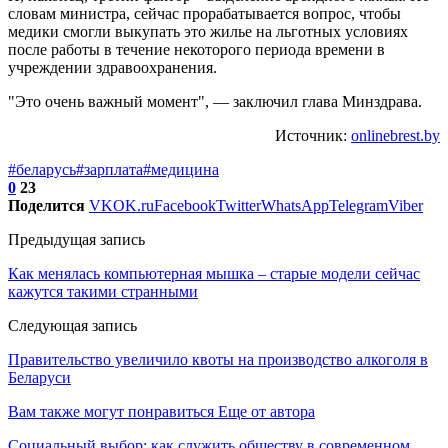
словам министра, сейчас прорабатывается вопрос, чтобы
медики смогли выкупать это жилье на льготных условиях
после работы в течение некоторого периода времени в
учреждении здравоохранения.
"Это очень важный момент", — заключил глава Минздрава.
Источник:
onlinebrest.by
#беларусь
#зарплата
#медицина
0
23
Поделится
VK
OK.ru
Facebook
Twitter
WhatsApp
Telegram
Viber
Предыдущая запись
Как менялась компьютерная мышка – старые модели сейчас
кажутся такими странными
Следующая запись
Правительство увеличило квоты на производство алкоголя в
Беларуси
Вам также могут понравиться
Еще от автора
Социальный выбор: как служить обществу в современном