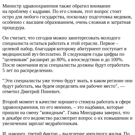
Министр здравоохранения также обратил внимание
на проблему с кадрами. По его словам, этот вопрос стоит
остро для любого государства, поскольку подготовка медиков,
особенно с высшим образованием, очень сложная и затратная
процедура.
Он считает, что сегодня можно заинтересовать молодого
специалиста остаться работать в этой отрасли. Первое –
целевой набор, благодаря которому абитуриент поступает в
медицинский вуз бесплатно. В следующем годы цифры по
"целевикам" расширят до 80%, а впоследствии и до 100%.
После окончания вуза специалисты должны будут отработать
5 лет по распределению.
"Эти специалисты уже точно будут знать, в каком регионе они
будут работать, мы будем определять им рабочее место", —
отметил Дмитрий Пиневич.
Второй момент в качестве хорошего стимула работать в сфере
здравоохранения, по его мнению, – это надбавки, которые
пришли на смену "ковидным". Глава Минздрава заверил, что
в декабре его ведомство рассмотрит вопрос о их повышении и
увеличении зарплат медработникам.
И, наконец, третий фактор – выделение арендного жилья. По