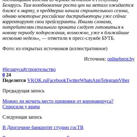
Беларусь. Там возобновление роста цен на металл ожидается
ближе к марту, в преддверии начала строительного сезона,
однако некоторые российские дистрибьюторы уже сейчас
корректируют свои прейскуранты. Иными словами,
потребителям стального проката следует готовиться к
новому периоду подорожания, возможно, уже в ближайшие
несколько недель»,
— отметили в пресс-службе БУТБ.
Фото: из открытых источников (иллюстративное)
Источник:
onlinebrest.by
#беларусь
#строительство
0
24
Поделится
VK
OK.ru
Facebook
Twitter
WhatsApp
Telegram
Viber
Предыдущая запись
Можно ли мочить место прививки от коронавируса?
Спросили у врача
Следующая запись
В Дрогичине банкротят студию госТВ