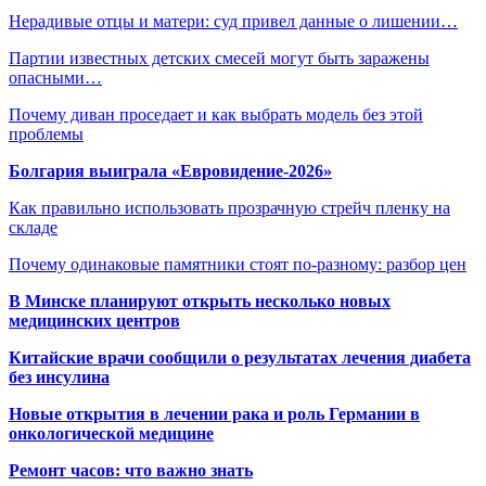
Нерадивые отцы и матери: суд привел данные о лишении…
Партии известных детских смесей могут быть заражены
опасными…
Почему диван проседает и как выбрать модель без этой
проблемы
Болгария выиграла «Евровидение-2026»
Как правильно использовать прозрачную стрейч пленку на
складе
Почему одинаковые памятники стоят по-разному: разбор цен
В Минске планируют открыть несколько новых
медицинских центров
Китайские врачи сообщили о результатах лечения диабета
без инсулина
Новые открытия в лечении рака и роль Германии в
онкологической медицине
Ремонт часов: что важно знать