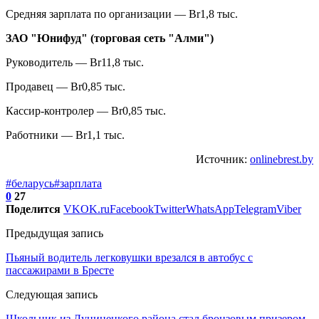
Средняя зарплата по организации — Br1,8 тыс.
ЗАО "Юнифуд" (торговая сеть "Алми")
Руководитель — Br11,8 тыс.
Продавец — Br0,85 тыс.
Кассир-контролер — Br0,85 тыс.
Работники — Br1,1 тыс.
Источник:
onlinebrest.by
#беларусь
#зарплата
0
27
Поделится
VK
OK.ru
Facebook
Twitter
WhatsApp
Telegram
Viber
Предыдущая запись
Пьяный водитель легковушки врезался в автобус с
пассажирами в Бресте
Следующая запись
Школьник из Лунинецкого района стал бронзовым призером