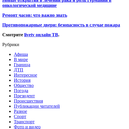
Новые открытия в лечении рака и роль Германии в
онкологической медицине
Ремонт часов: что важно знать
Противопожарные двери: безопасность в случае пожара
Смотрите
livetv онлайн ТВ
.
Рубрики
Афиша
В мире
Граница
ДТП
Интересное
История
Общество
Погода
Президент
Происшествия
Публикации читателей
Разное
Спорт
Транспорт
Фото и видео