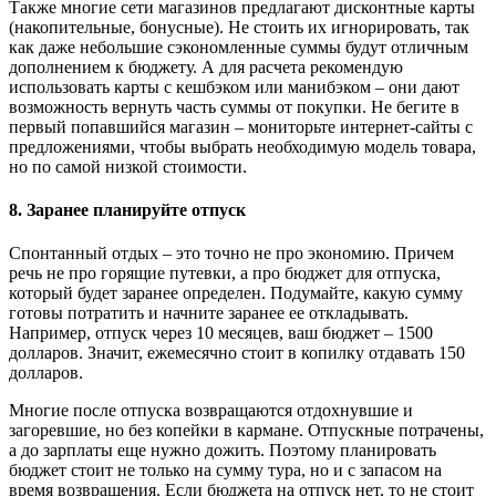
Также многие сети магазинов предлагают дисконтные карты
(накопительные, бонусные). Не стоить их игнорировать, так
как даже небольшие сэкономленные суммы будут отличным
дополнением к бюджету. А для расчета рекомендую
использовать карты с кешбэком или манибэком – они дают
возможность вернуть часть суммы от покупки. Не бегите в
первый попавшийся магазин – мониторьте интернет-сайты с
предложениями, чтобы выбрать необходимую модель товара,
но по самой низкой стоимости.
8. Заранее планируйте отпуск
Спонтанный отдых – это точно не про экономию. Причем
речь не про горящие путевки, а про бюджет для отпуска,
который будет заранее определен. Подумайте, какую сумму
готовы потратить и начните заранее ее откладывать.
Например, отпуск через 10 месяцев, ваш бюджет – 1500
долларов. Значит, ежемесячно стоит в копилку отдавать 150
долларов.
Многие после отпуска возвращаются отдохнувшие и
загоревшие, но без копейки в кармане. Отпускные потрачены,
а до зарплаты еще нужно дожить. Поэтому планировать
бюджет стоит не только на сумму тура, но и с запасом на
время возвращения. Если бюджета на отпуск нет, то не стоит