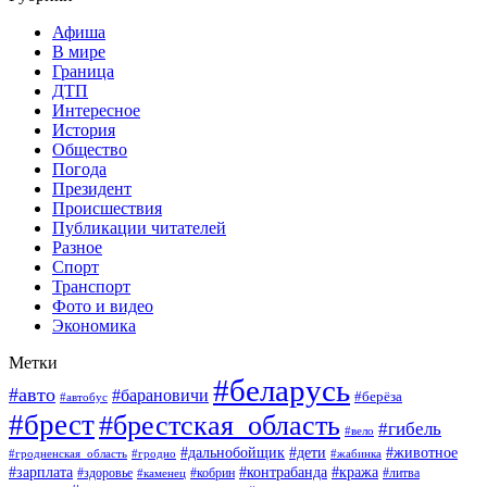
Афиша
В мире
Граница
ДТП
Интересное
История
Общество
Погода
Президент
Происшествия
Публикации читателей
Разное
Спорт
Транспорт
Фото и видео
Экономика
Метки
#беларусь
#авто
#барановичи
#берёза
#автобус
#брест
#брестская_область
#гибель
#вело
#дети
#животное
#дальнобойщик
#гродненская_область
#гродно
#жабинка
#кража
#зарплата
#контрабанда
#кобрин
#литва
#здоровье
#каменец