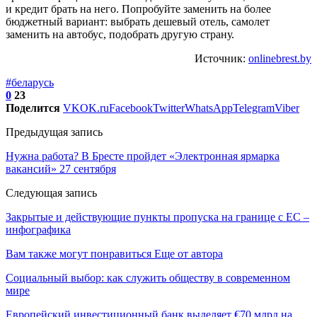
и кредит брать на него. Попробуйте заменить на более
бюджетный вариант: выбрать дешевый отель, самолет
заменить на автобус, подобрать другую страну.
Источник:
onlinebrest.by
#беларусь
0
23
Поделится
VK
OK.ru
Facebook
Twitter
WhatsApp
Telegram
Viber
Предыдущая запись
Нужна работа? В Бресте пройдет «Электронная ярмарка
вакансий» 27 сентября
Следующая запись
Закрытые и действующие пункты пропуска на границе с ЕС –
инфографика
Вам также могут понравиться
Еще от автора
Социальный выбор: как служить обществу в современном
мире
Европейский инвестиционный банк выделяет €70 млрд на