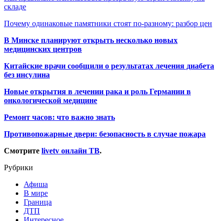
складе
Почему одинаковые памятники стоят по-разному: разбор цен
В Минске планируют открыть несколько новых
медицинских центров
Китайские врачи сообщили о результатах лечения диабета
без инсулина
Новые открытия в лечении рака и роль Германии в
онкологической медицине
Ремонт часов: что важно знать
Противопожарные двери: безопасность в случае пожара
Смотрите
livetv онлайн ТВ
.
Рубрики
Афиша
В мире
Граница
ДТП
Интересное