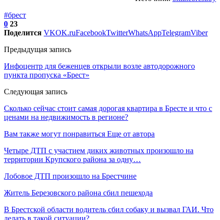
#брест
0
23
Поделится
VK
OK.ru
Facebook
Twitter
WhatsApp
Telegram
Viber
Предыдущая запись
Инфоцентр для беженцев открыли возле автодорожного
пункта пропуска «Брест»
Следующая запись
Сколько сейчас стоит самая дорогая квартира в Бресте и что с
ценами на недвижимость в регионе?
Вам также могут понравиться
Еще от автора
Четыре ДТП с участием диких животных произошло на
территории Крупского района за одну…
Лобовое ДТП произошло на Брестчине
Житель Березовского района сбил пешехода
В Брестской области водитель сбил собаку и вызвал ГАИ. Что
делать в такой ситуации?