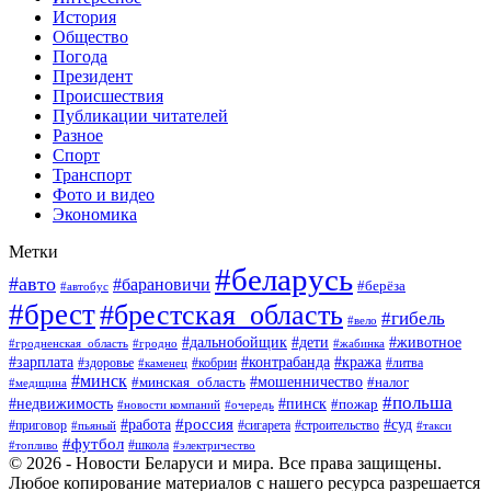
История
Общество
Погода
Президент
Происшествия
Публикации читателей
Разное
Спорт
Транспорт
Фото и видео
Экономика
Метки
#беларусь
#авто
#барановичи
#берёза
#автобус
#брест
#брестская_область
#гибель
#вело
#дети
#животное
#дальнобойщик
#гродненская_область
#гродно
#жабинка
#кража
#зарплата
#контрабанда
#кобрин
#литва
#здоровье
#каменец
#минск
#мошенничество
#налог
#минская_область
#медицина
#польша
#пинск
#недвижимость
#пожар
#очередь
#новости компаний
#россия
#работа
#суд
#приговор
#пьяный
#сигарета
#строительство
#такси
#футбол
#школа
#топливо
#электричество
© 2026 - Новости Беларуси и мира. Все права защищены.
Любое копирование материалов с нашего ресурса разрешается