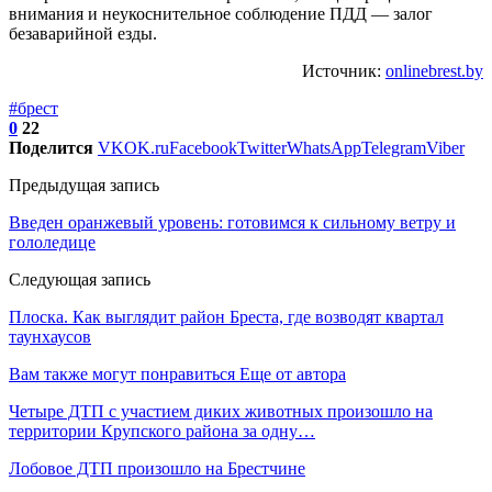
внимания и неукоснительное соблюдение ПДД — залог
безаварийной езды.
Источник:
onlinebrest.by
#брест
0
22
Поделится
VK
OK.ru
Facebook
Twitter
WhatsApp
Telegram
Viber
Предыдущая запись
Введен оранжевый уровень: готовимся к сильному ветру и
гололедице
Следующая запись
Плоска. Как выглядит район Бреста, где возводят квартал
таунхаусов
Вам также могут понравиться
Еще от автора
Четыре ДТП с участием диких животных произошло на
территории Крупского района за одну…
Лобовое ДТП произошло на Брестчине