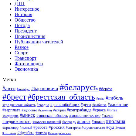
ДТП
Интересное
История
Общество
Погода
Президент
Происшествия
Публикации читателей
Разное
Спорт
Транспорт
Фото и видео
Экономика
Метки
#беларусь
#авто
#барановичи
#берёза
#автобус
#брест
#брестская_область
#гибель
#вело
#дети
#животное
#дальнобойщик
#гродненская_область
#гродно
#жабинка
#кража
#зарплата
#контрабанда
#кобрин
#литва
#здоровье
#каменец
#минск
#мошенничество
#налог
#минская_область
#медицина
#польша
#пинск
#недвижимость
#пожар
#очередь
#новости компаний
#россия
#работа
#суд
#приговор
#пьяный
#сигарета
#строительство
#такси
#футбол
#школа
#топливо
#электричество