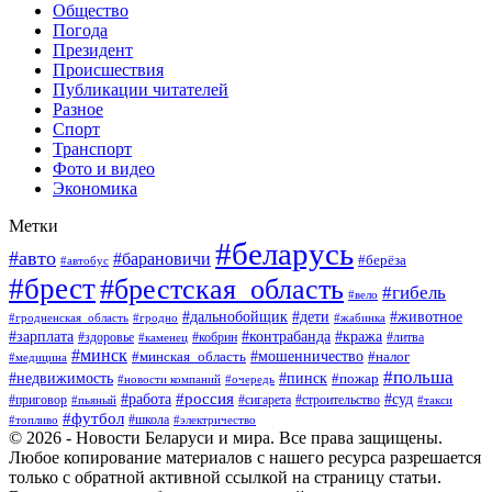
Общество
Погода
Президент
Происшествия
Публикации читателей
Разное
Спорт
Транспорт
Фото и видео
Экономика
Метки
#беларусь
#авто
#барановичи
#берёза
#автобус
#брест
#брестская_область
#гибель
#вело
#дети
#животное
#дальнобойщик
#гродненская_область
#гродно
#жабинка
#кража
#зарплата
#контрабанда
#кобрин
#литва
#здоровье
#каменец
#минск
#мошенничество
#налог
#минская_область
#медицина
#польша
#пинск
#недвижимость
#пожар
#очередь
#новости компаний
#россия
#работа
#суд
#приговор
#пьяный
#сигарета
#строительство
#такси
#футбол
#школа
#топливо
#электричество
© 2026 - Новости Беларуси и мира. Все права защищены.
Любое копирование материалов с нашего ресурса разрешается
только с обратной активной ссылкой на страницу статьи.