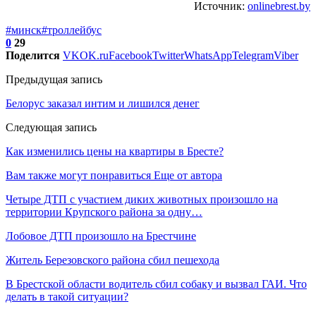
Источник:
onlinebrest.by
#минск
#троллейбус
0
29
Поделится
VK
OK.ru
Facebook
Twitter
WhatsApp
Telegram
Viber
Предыдущая запись
Белорус заказал интим и лишился денег
Следующая запись
Как изменились цены на квартиры в Бресте?
Вам также могут понравиться
Еще от автора
Четыре ДТП с участием диких животных произошло на
территории Крупского района за одну…
Лобовое ДТП произошло на Брестчине
Житель Березовского района сбил пешехода
В Брестской области водитель сбил собаку и вызвал ГАИ. Что
делать в такой ситуации?