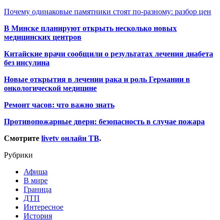
Почему одинаковые памятники стоят по-разному: разбор цен
В Минске планируют открыть несколько новых
медицинских центров
Китайские врачи сообщили о результатах лечения диабета
без инсулина
Новые открытия в лечении рака и роль Германии в
онкологической медицине
Ремонт часов: что важно знать
Противопожарные двери: безопасность в случае пожара
Смотрите
livetv онлайн ТВ
.
Рубрики
Афиша
В мире
Граница
ДТП
Интересное
История