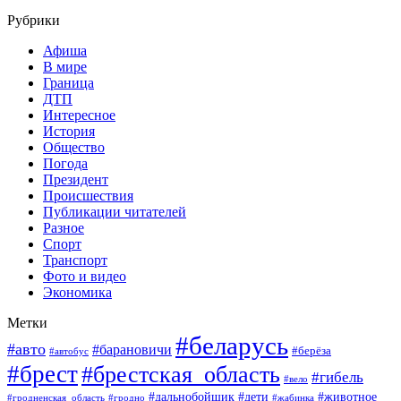
Рубрики
Афиша
В мире
Граница
ДТП
Интересное
История
Общество
Погода
Президент
Происшествия
Публикации читателей
Разное
Спорт
Транспорт
Фото и видео
Экономика
Метки
#беларусь
#авто
#барановичи
#берёза
#автобус
#брест
#брестская_область
#гибель
#вело
#дети
#животное
#дальнобойщик
#гродненская_область
#гродно
#жабинка