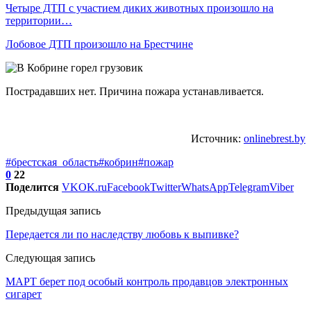
Четыре ДТП с участием диких животных произошло на
территории…
Лобовое ДТП произошло на Брестчине
Пострадавших нет. Причина пожара устанавливается.
Источник:
onlinebrest.by
#брестская_область
#кобрин
#пожар
0
22
Поделится
VK
OK.ru
Facebook
Twitter
WhatsApp
Telegram
Viber
Предыдущая запись
Передается ли по наследству любовь к выпивке?
Следующая запись
МАРТ берет под особый контроль продавцов электронных
сигарет