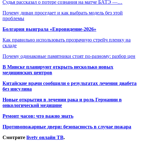
Судья рассказал о потере сознания на матче БАТЭ —…
Почему диван проседает и как выбрать модель без этой
проблемы
Болгария выиграла «Евровидение-2026»
Как правильно использовать прозрачную стрейч пленку на
складе
Почему одинаковые памятники стоят по-разному: разбор цен
В Минске планируют открыть несколько новых
медицинских центров
Китайские врачи сообщили о результатах лечения диабета
без инсулина
Новые открытия в лечении рака и роль Германии в
онкологической медицине
Ремонт часов: что важно знать
Противопожарные двери: безопасность в случае пожара
Смотрите
livetv онлайн ТВ
.