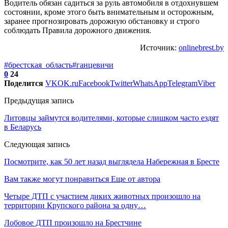
Водитель обязан садиться за руль автомобиля в отдохнувшем
состоянии, кроме этого быть внимательным и осторожным,
заранее прогнозировать дорожную обстановку и строго
соблюдать Правила дорожного движения.
Источник:
onlinebrest.by
#брестская_область
#ганцевичи
0
24
Поделится
VK
OK.ru
Facebook
Twitter
WhatsApp
Telegram
Viber
Предыдущая запись
Литовцы займутся водителями, которые слишком часто ездят
в Беларусь
Следующая запись
Посмотрите, как 50 лет назад выглядела Набережная в Бресте
Вам также могут понравиться
Еще от автора
Четыре ДТП с участием диких животных произошло на
территории Крупского района за одну…
Лобовое ДТП произошло на Брестчине