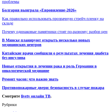
проблемы
Болгария выиграла «Евровидение-2026»
Как правильно использовать прозрачную стрейч пленку на
складе
Почему одинаковые памятники стоят по-разному: разбор цен
В Минске планируют открыть несколько новых
медицинских центров
Китайские врачи сообщили о результатах лечения диабета
без инсулина
Новые открытия в лечении рака и роль Германии в
онкологической медицине
Ремонт часов: что важно знать
Противопожарные двери: безопасность в случае пожара
Смотрите
livetv онлайн ТВ
.
Рубрики