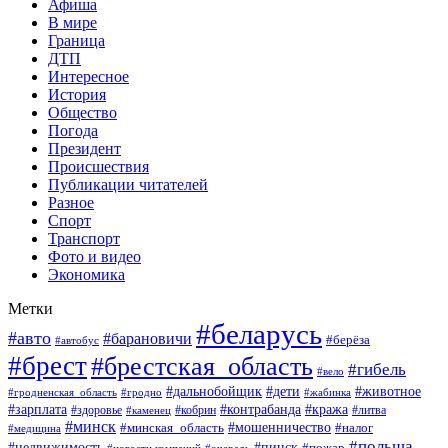
Афиша
В мире
Граница
ДТП
Интересное
История
Общество
Погода
Президент
Происшествия
Публикации читателей
Разное
Спорт
Транспорт
Фото и видео
Экономика
Метки
#беларусь
#авто
#барановичи
#берёза
#автобус
#брест
#брестская_область
#гибель
#вело
#дети
#животное
#дальнобойщик
#гродненская_область
#гродно
#жабинка
#кража
#зарплата
#контрабанда
#кобрин
#литва
#здоровье
#каменец
#минск
#мошенничество
#налог
#минская_область
#медицина
#польша
#пинск
#недвижимость
#пожар
#очередь