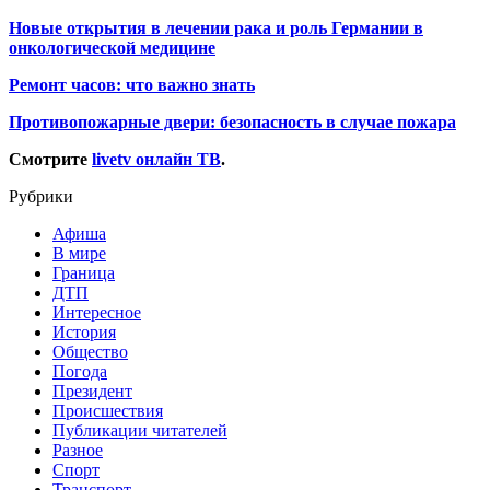
Новые открытия в лечении рака и роль Германии в
онкологической медицине
Ремонт часов: что важно знать
Противопожарные двери: безопасность в случае пожара
Смотрите
livetv онлайн ТВ
.
Рубрики
Афиша
В мире
Граница
ДТП
Интересное
История
Общество
Погода
Президент
Происшествия
Публикации читателей
Разное
Спорт
Транспорт