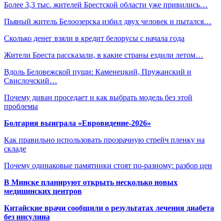
Более 3,3 тыс. жителей Брестской области уже привились…
Пьяный житель Белоозерска избил двух человек и пытался…
Сколько денег взяли в кредит белорусы с начала года
Жители Бреста рассказали, в какие страны ездили летом…
Вдоль Беловежской пущи: Каменецкий, Пружанский и
Свислочский…
Почему диван проседает и как выбрать модель без этой
проблемы
Болгария выиграла «Евровидение-2026»
Как правильно использовать прозрачную стрейч пленку на
складе
Почему одинаковые памятники стоят по-разному: разбор цен
В Минске планируют открыть несколько новых
медицинских центров
Китайские врачи сообщили о результатах лечения диабета
без инсулина