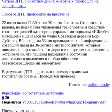
Четыре ДТП с участием диких животных произошло на
территории…
Лобовое ДТП произошло на Брестчине
22 июля около 21:30 часов 20-летний житель Столинского
района, не имея права управления транспортным средством
соответствующей категории, управлял мотоциклом «ИЖ» без
мотошлема и двигался по улице Советской деревни Бор-
Дубенец. Вблизи дома 53, по предварительной информации,
совершил наезд на 36-летнего местного жителя, который
двигался по проезжей части дороги в попутном направлении.
Установлено, что пешеход находился в состоянии
алкогольного опьянения и не был обозначен
световозвращающими элементами.
В результате ДТП водитель и пешеход с травмами
госпитализированы. Проводится проверка.
Источник:
onlinebrest.by
#брестская_область
#пьяный
#столин
0
20
Поделится
VK
OK.ru
Facebook
Twitter
WhatsApp
Telegram
Viber
Предыдущая запись