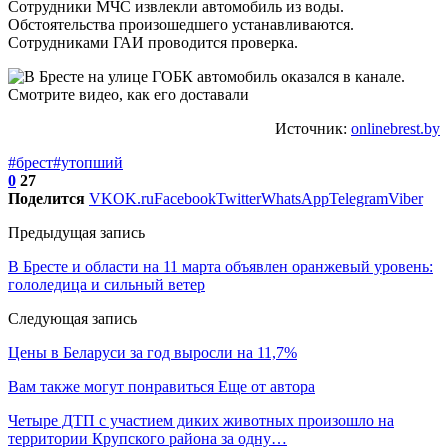
Сотрудники МЧС извлекли автомобиль из воды.
Обстоятельства произошедшего устанавливаются.
Сотрудниками ГАИ проводится проверка.
Источник:
onlinebrest.by
#брест
#утопший
0
27
Поделится
VK
OK.ru
Facebook
Twitter
WhatsApp
Telegram
Viber
Предыдущая запись
В Бресте и области на 11 марта объявлен оранжевый уровень:
гололедица и сильный ветер
Следующая запись
Цены в Беларуси за год выросли на 11,7%
Вам также могут понравиться
Еще от автора
Четыре ДТП с участием диких животных произошло на
территории Крупского района за одну…