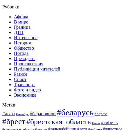
Рубрики
Афиша
В мире
Граница
ДТП
Интересное
История
Общество
Погода
Президент
Происшествия
Публикации читателей
Разное
Спорт
Транспорт
Фото и видео
Экономика
Метки
#беларусь
#авто
#барановичи
#берёза
#автобус
#брест
#брестская_область
#гибель
#вело
#дети
#животное
#дальнобойщик
#гродненская_область
#гродно
#жабинка