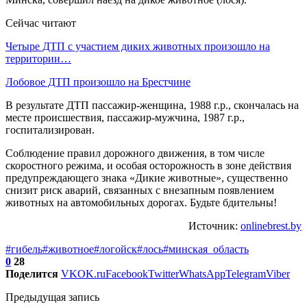
Сейчас читают
Четыре ДТП с участием диких животных произошло на
территории…
Лобовое ДТП произошло на Брестчине
В результате ДТП пассажир-женщина, 1988 г.р., скончалась на
месте происшествия, пассажир-мужчина, 1987 г.р.,
госпитализирован.
Соблюдение правил дорожного движения, в том числе
скоростного режима, и особая осторожность в зоне действия
предупреждающего знака «Дикие животные», существенно
снизит риск аварий, связанных с внезапным появлением
животных на автомобильных дорогах. Будьте бдительны!
Источник:
onlinebrest.by
#гибель
#животное
#логойск
#лось
#минская_область
0
28
Поделится
VK
OK.ru
Facebook
Twitter
WhatsApp
Telegram
Viber
Предыдущая запись