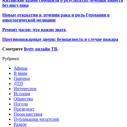
Китайские врачи сообщили о результатах лечения диабета
без инсулина
Новые открытия в лечении рака и роль Германии в
онкологической медицине
Ремонт часов: что важно знать
Противопожарные двери: безопасность в случае пожара
Смотрите
livetv онлайн ТВ
.
Рубрики
Афиша
В мире
Граница
ДТП
Интересное
История
Общество
Погода
Президент
Происшествия
Публикации читателей
Разное