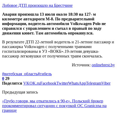
Лобовое ДТП произошло на Брестчине
Авария произошла 13 июля около 18:30 на 127- м
километре автодороги М-8. По предварительной
информации, водитель автомобиля Volkswagen Polo не
справился с управлением и съехал в правый по ходу
движения кювет. Там автомобиль опрокинулся.
В результате ДТП 22-летний водитель и 21-летние пассажир и
пассажирка Volkswagen с полученными травмами
госпитализированы в УЗ «ВОКБ».19-летняя девушка-
пассажир легковушки от полученных травм скончалась.
Источник:
onlinebrest.by
#витебская_область
#гибель
0
29
Поделится
VK
OK.ru
Facebook
Twitter
WhatsApp
Telegram
Viber
Предыдущая запись
«Грубо говоря, мы откатились в 90-е». Польский брокер
прокомментировал ситуацию с покупкой ОС Graniczna на
границе