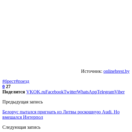
Источник:
onlinebrest.by
#брест
#поезд
0
27
Поделится
VK
OK.ru
Facebook
Twitter
WhatsApp
Telegram
Viber
Предыдущая запись
Белорус пытался пригнать из Литвы роскошную Audi. Но
вмешался Интерпол
Следующая запись