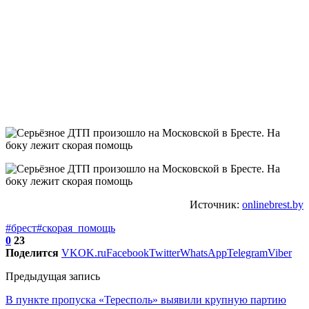
Источник:
onlinebrest.by
#брест
#скорая_помощь
0
23
Поделится
VK
OK.ru
Facebook
Twitter
WhatsApp
Telegram
Viber
Предыдущая запись
В пункте пропуска «Тересполь» выявили крупную партию