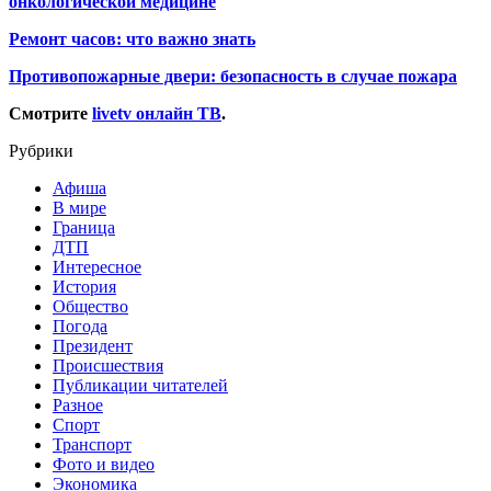
онкологической медицине
Ремонт часов: что важно знать
Противопожарные двери: безопасность в случае пожара
Смотрите
livetv онлайн ТВ
.
Рубрики
Афиша
В мире
Граница
ДТП
Интересное
История
Общество
Погода
Президент
Происшествия
Публикации читателей
Разное
Спорт
Транспорт
Фото и видео
Экономика