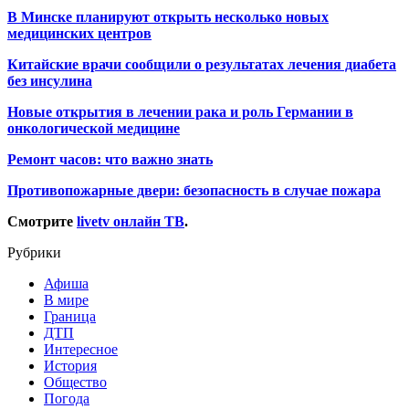
В Минске планируют открыть несколько новых
медицинских центров
Китайские врачи сообщили о результатах лечения диабета
без инсулина
Новые открытия в лечении рака и роль Германии в
онкологической медицине
Ремонт часов: что важно знать
Противопожарные двери: безопасность в случае пожара
Смотрите
livetv онлайн ТВ
.
Рубрики
Афиша
В мире
Граница
ДТП
Интересное
История
Общество
Погода