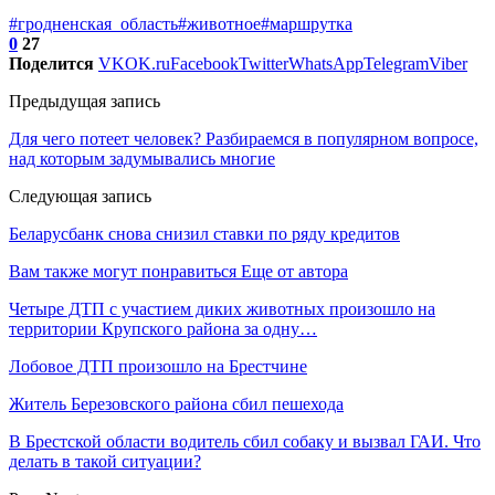
#гродненская_область
#животное
#маршрутка
0
27
Поделится
VK
OK.ru
Facebook
Twitter
WhatsApp
Telegram
Viber
Предыдущая запись
Для чего потеет человек? Разбираемся в популярном вопросе,
над которым задумывались многие
Следующая запись
Беларусбанк снова снизил ставки по ряду кредитов
Вам также могут понравиться
Еще от автора
Четыре ДТП с участием диких животных произошло на
территории Крупского района за одну…
Лобовое ДТП произошло на Брестчине
Житель Березовского района сбил пешехода
В Брестской области водитель сбил собаку и вызвал ГАИ. Что
делать в такой ситуации?