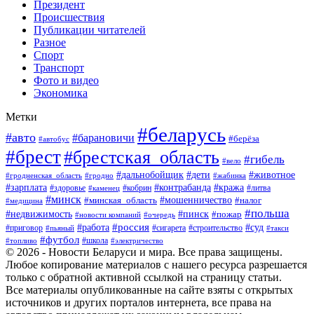
Президент
Происшествия
Публикации читателей
Разное
Спорт
Транспорт
Фото и видео
Экономика
Метки
#беларусь
#авто
#барановичи
#берёза
#автобус
#брест
#брестская_область
#гибель
#вело
#дети
#животное
#дальнобойщик
#гродненская_область
#гродно
#жабинка
#кража
#зарплата
#контрабанда
#кобрин
#литва
#здоровье
#каменец
#минск
#мошенничество
#налог
#минская_область
#медицина
#польша
#пинск
#недвижимость
#пожар
#очередь
#новости компаний
#россия
#работа
#суд
#приговор
#пьяный
#сигарета
#строительство
#такси
#футбол
#школа
#топливо
#электричество
© 2026 - Новости Беларуси и мира. Все права защищены.
Любое копирование материалов с нашего ресурса разрешается
только с обратной активной ссылкой на страницу статьи.
Все материалы опубликованные на сайте взяты с открытых
источников и других порталов интернета, все права на