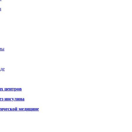
а
емы
аде
х центров
ез инсулина
гической медицине