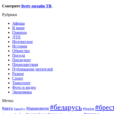
Смотрите
livetv онлайн ТВ
.
Рубрики
Афиша
В мире
Граница
ДТП
Интересное
История
Общество
Погода
Президент
Происшествия
Публикации читателей
Разное
Спорт
Транспорт
Фото и видео
Экономика
Метки
#беларусь
#брес
#авто
#барановичи
#берёза
#автобус