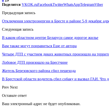
0
29
Поделится
VK
OK.ru
Facebook
Twitter
WhatsApp
Telegram
Viber
Предыдущая запись
Отключения электроэнергии в Бресте и районе 5-9 декабря: адр
Следующая запись
В каком областном центре Беларуси самое дорогое жилье
Вам также могут понравиться
Еще от автора
Четыре ДТП с участием диких животных произошло на террит
Лобовое ДТП произошло на Брестчине
Житель Березовского района сбил пешехода
В Брестской области водитель сбил собаку и вызвал ГАИ. Что д
Prev
Next
Оставьте ответ
Ваш электронный адрес не будет опубликован.