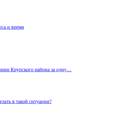
еса и время
ории Крупского района за одну…
елать в такой ситуации?