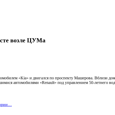
есте возле ЦУМа
втомобилем «Kia» и двигался по проспекту Машерова. Вблизи дом
шимися автомобилями «Renault» под управлением 50-летнего вод
тории…