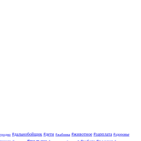
#дети
#животное
#дальнобойщик
#зарплата
гродно
#жабинка
#здоровье
#польша