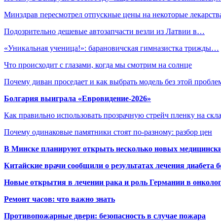
Минздрав пересмотрел отпускные цены на некоторые лекарств
Подозрительно дешевые автозапчасти везли из Латвии в…
«Уникальная ученица!»: барановичская гимназистка трижды…
Что происходит с глазами, когда мы смотрим на солнце
Почему диван проседает и как выбрать модель без этой пробл
Болгария выиграла «Евровидение-2026»
Как правильно использовать прозрачную стрейч пленку на скл
Почему одинаковые памятники стоят по-разному: разбор цен
В Минске планируют открыть несколько новых медицински
Китайские врачи сообщили о результатах лечения диабета б
Новые открытия в лечении рака и роль Германии в онколо
Ремонт часов: что важно знать
Противопожарные двери: безопасность в случае пожара