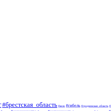
т
#брестская_область
#гибель
#вело
#гродненская_область
#