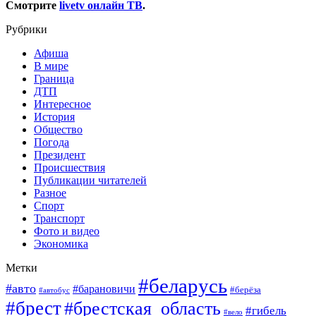
Смотрите
livetv онлайн ТВ
.
Рубрики
Афиша
В мире
Граница
ДТП
Интересное
История
Общество
Погода
Президент
Происшествия
Публикации читателей
Разное
Спорт
Транспорт
Фото и видео
Экономика
Метки
#беларусь
#авто
#барановичи
#берёза
#автобус
#брест
#брестская_область
#гибель
#вело