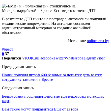
В результате ДТП никто не пострадал, автомобили получили
механические повреждения. На автоледи составлен
административный материал за создание аварийной
обстановки.
Источник:
onlinebrest.by
#брест
0
37
Поделится
VK
OK.ru
Facebook
Twitter
WhatsApp
Telegram
Viber
Предыдущая запись
Поляк получил штраф 600 базовых за попытку дать взятку
сотруднику таможни в Бресте
Следующая запись
Беларусбанк продлевает действие еще некоторых истекших
карт
Вам также могут понравиться
Еще от автора