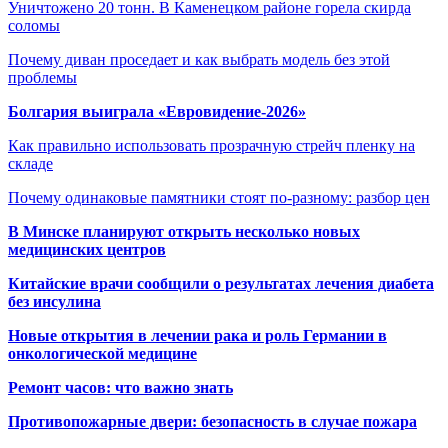
Уничтожено 20 тонн. В Каменецком районе горела скирда
соломы
Почему диван проседает и как выбрать модель без этой
проблемы
Болгария выиграла «Евровидение-2026»
Как правильно использовать прозрачную стрейч пленку на
складе
Почему одинаковые памятники стоят по-разному: разбор цен
В Минске планируют открыть несколько новых
медицинских центров
Китайские врачи сообщили о результатах лечения диабета
без инсулина
Новые открытия в лечении рака и роль Германии в
онкологической медицине
Ремонт часов: что важно знать
Противопожарные двери: безопасность в случае пожара