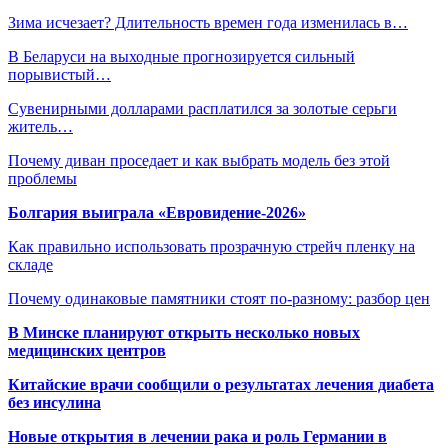
Зима исчезает? Длительность времен года изменилась в…
В Беларуси на выходные прогнозируется сильный
порывистый…
Сувенирными долларами расплатился за золотые серьги
житель…
Почему диван проседает и как выбрать модель без этой
проблемы
Болгария выиграла «Евровидение-2026»
Как правильно использовать прозрачную стрейч пленку на
складе
Почему одинаковые памятники стоят по-разному: разбор цен
В Минске планируют открыть несколько новых
медицинских центров
Китайские врачи сообщили о результатах лечения диабета
без инсулина
Новые открытия в лечении рака и роль Германии в