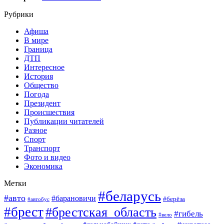
Рубрики
Афиша
В мире
Граница
ДТП
Интересное
История
Общество
Погода
Президент
Происшествия
Публикации читателей
Разное
Спорт
Транспорт
Фото и видео
Экономика
Метки
#беларусь
#авто
#барановичи
#берёза
#автобус
#брест
#брестская_область
#гибель
#вело