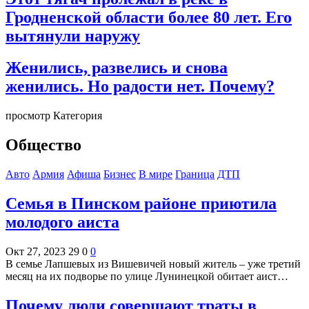
Гродненской области более 80 лет. Его
вытянули наружу
Женились, развелись и снова
женились. Но радости нет. Почему?
просмотр Категория
Общество
Авто
Армия
Афиша
Бизнес
В мире
Граница
ДТП
Семья в Пинском районе приютила
молодого аиста
Окт 27, 2023
29
0
0
В семье Лапшевых из Вишевичей новый житель – уже третий
месяц на их подворье по улице Лунинецкой обитает аист…
Почему люди совершают траты в