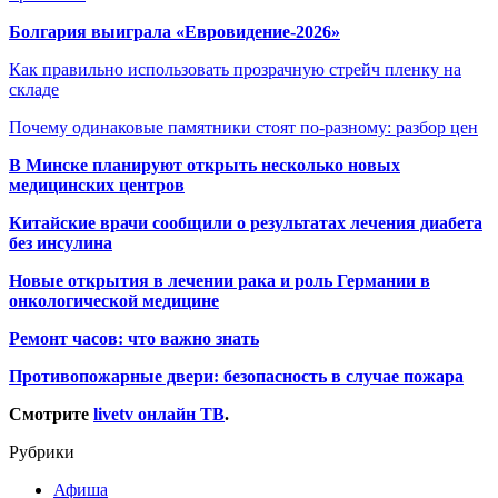
Болгария выиграла «Евровидение-2026»
Как правильно использовать прозрачную стрейч пленку на
складе
Почему одинаковые памятники стоят по-разному: разбор цен
В Минске планируют открыть несколько новых
медицинских центров
Китайские врачи сообщили о результатах лечения диабета
без инсулина
Новые открытия в лечении рака и роль Германии в
онкологической медицине
Ремонт часов: что важно знать
Противопожарные двери: безопасность в случае пожара
Смотрите
livetv онлайн ТВ
.
Рубрики
Афиша