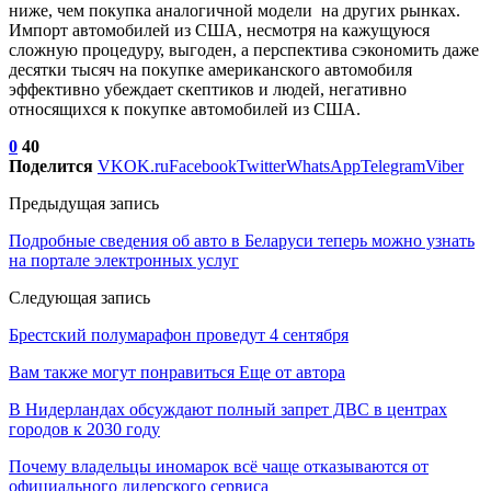
ниже, чем покупка аналогичной модели на других рынках.
Импорт автомобилей из США, несмотря на кажущуюся
сложную процедуру, выгоден, а перспектива сэкономить даже
десятки тысяч на покупке американского автомобиля
эффективно убеждает скептиков и людей, негативно
относящихся к покупке автомобилей из США.
0
40
Поделится
VK
OK.ru
Facebook
Twitter
WhatsApp
Telegram
Viber
Предыдущая запись
Подробные сведения об авто в Беларуси теперь можно узнать
на портале электронных услуг
Следующая запись
Брестский полумарафон проведут 4 сентября
Вам также могут понравиться
Еще от автора
В Нидерландах обсуждают полный запрет ДВС в центрах
городов к 2030 году
Почему владельцы иномарок всё чаще отказываются от
официального дилерского сервиса