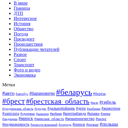
В мире
Граница
ДТП
Интересное
История
Общество
Погода
Президент
Происшествия
Публикации читателей
Разное
Спорт
Транспорт
Фото и видео
Экономика
Метки
#беларусь
#авто
#барановичи
#берёза
#автобус
#брест
#брестская_область
#гибель
#вело
#дети
#животное
#дальнобойщик
#гродненская_область
#гродно
#жабинка
#кража
#зарплата
#контрабанда
#кобрин
#литва
#здоровье
#каменец
#минск
#мошенничество
#налог
#минская_область
#медицина
#польша
#пинск
#недвижимость
#пожар
#очередь
#новости компаний