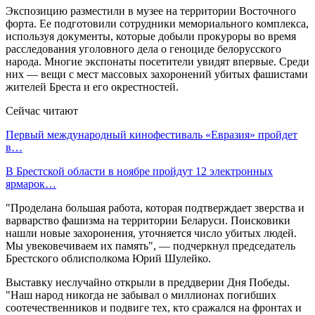
Экспозицию разместили в музее на территории Восточного
форта. Ее подготовили сотрудники мемориального комплекса,
используя документы, которые добыли прокуроры во время
расследования уголовного дела о геноциде белорусского
народа. Многие экспонаты посетители увидят впервые. Среди
них — вещи с мест массовых захоронений убитых фашистами
жителей Бреста и его окрестностей.
Сейчас читают
Первый международный кинофестиваль «Евразия» пройдет
в…
В Брестской области в ноябре пройдут 12 электронных
ярмарок…
"Проделана большая работа, которая подтверждает зверства и
варварство фашизма на территории Беларуси. Поисковики
нашли новые захоронения, уточняется число убитых людей.
Мы увековечиваем их память", — подчеркнул председатель
Брестского облисполкома Юрий Шулейко.
Выставку неслучайно открыли в преддверии Дня Победы.
"Наш народ никогда не забывал о миллионах погибших
соотечественников и подвиге тех, кто сражался на фронтах и