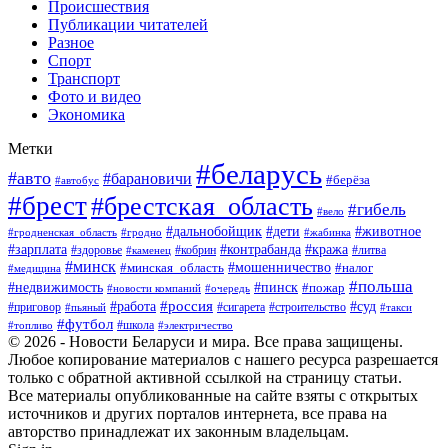
Происшествия
Публикации читателей
Разное
Спорт
Транспорт
Фото и видео
Экономика
Метки
#беларусь
#авто
#барановичи
#берёза
#автобус
#брест
#брестская_область
#гибель
#вело
#дети
#животное
#дальнобойщик
#гродненская_область
#гродно
#жабинка
#кража
#зарплата
#контрабанда
#кобрин
#литва
#здоровье
#каменец
#минск
#мошенничество
#налог
#минская_область
#медицина
#польша
#пинск
#недвижимость
#пожар
#очередь
#новости компаний
#россия
#работа
#суд
#приговор
#пьяный
#сигарета
#строительство
#такси
#футбол
#школа
#топливо
#электричество
© 2026 - Новости Беларуси и мира. Все права защищены.
Любое копирование материалов с нашего ресурса разрешается
только с обратной активной ссылкой на страницу статьи.
Все материалы опубликованные на сайте взяты с открытых
источников и других порталов интернета, все права на
авторство принадлежат их законным владельцам.