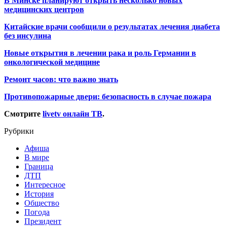
В Минске планируют открыть несколько новых
медицинских центров
Китайские врачи сообщили о результатах лечения диабета
без инсулина
Новые открытия в лечении рака и роль Германии в
онкологической медицине
Ремонт часов: что важно знать
Противопожарные двери: безопасность в случае пожара
Смотрите
livetv онлайн ТВ
.
Рубрики
Афиша
В мире
Граница
ДТП
Интересное
История
Общество
Погода
Президент