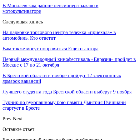
В Могилевском районе пенсионера зажало в
мотокультиваторе
Следующая запись
На парковке торгового центра тележка «приехала» в
автомобиль. Кто ответит
Вам также могут понравиться
Еще от автора
Первый международный кинофестиваль «Евразия» пройдет в
Москве с 17 по 21 октября
В Брестской области в ноябре пройдут 12 электронных
ярмарок вакансий
Лучшего студента года Брестской области выберут 9 ноября
Турнир по рукопашному бою памяти Дмитрия Гвишиани
стартует в Бресте
Prev
Next
Оставьте ответ
Ваш электронный адрес не будет опубликован.