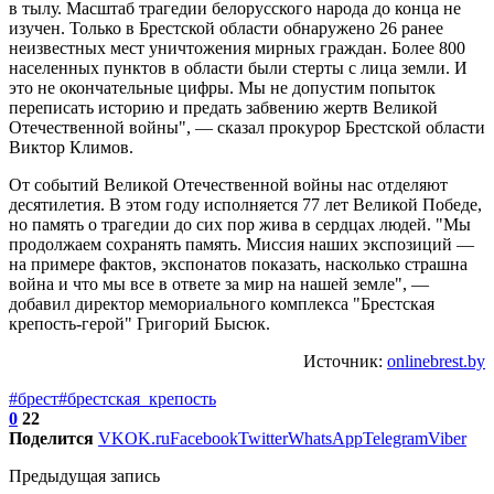
в тылу. Масштаб трагедии белорусского народа до конца не
изучен. Только в Брестской области обнаружено 26 ранее
неизвестных мест уничтожения мирных граждан. Более 800
населенных пунктов в области были стерты с лица земли. И
это не окончательные цифры. Мы не допустим попыток
переписать историю и предать забвению жертв Великой
Отечественной войны", — сказал прокурор Брестской области
Виктор Климов.
От событий Великой Отечественной войны нас отделяют
десятилетия. В этом году исполняется 77 лет Великой Победе,
но память о трагедии до сих пор жива в сердцах людей. "Мы
продолжаем сохранять память. Миссия наших экспозиций —
на примере фактов, экспонатов показать, насколько страшна
война и что мы все в ответе за мир на нашей земле", —
добавил директор мемориального комплекса "Брестская
крепость-герой" Григорий Бысюк.
Источник:
onlinebrest.by
#брест
#брестская_крепость
0
22
Поделится
VK
OK.ru
Facebook
Twitter
WhatsApp
Telegram
Viber
Предыдущая запись