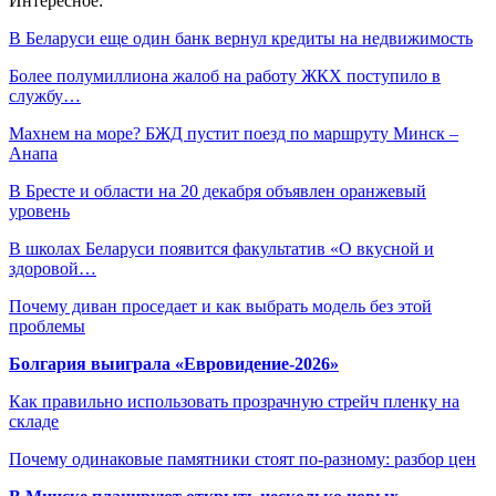
Интересное:
В Беларуси еще один банк вернул кредиты на недвижимость
Более полумиллиона жалоб на работу ЖКХ поступило в
службу…
Махнем на море? БЖД пустит поезд по маршруту Минск –
Анапа
В Бресте и области на 20 декабря объявлен оранжевый
уровень
В школах Беларуси появится факультатив «О вкусной и
здоровой…
Почему диван проседает и как выбрать модель без этой
проблемы
Болгария выиграла «Евровидение-2026»
Как правильно использовать прозрачную стрейч пленку на
складе
Почему одинаковые памятники стоят по-разному: разбор цен