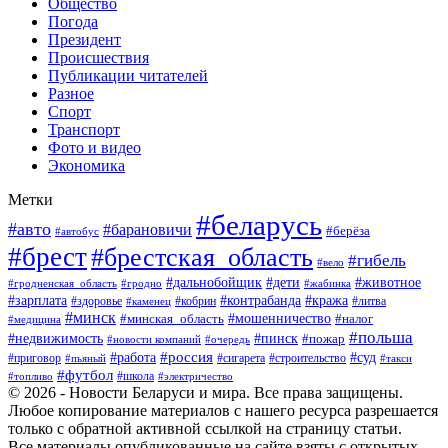
Общество
Погода
Президент
Происшествия
Публикации читателей
Разное
Спорт
Транспорт
Фото и видео
Экономика
Метки
#беларусь
#авто
#барановичи
#берёза
#автобус
#брест
#брестская_область
#гибель
#вело
#дети
#животное
#дальнобойщик
#гродненская_область
#гродно
#жабинка
#кража
#зарплата
#контрабанда
#кобрин
#литва
#здоровье
#каменец
#минск
#мошенничество
#налог
#минская_область
#медицина
#польша
#пинск
#недвижимость
#пожар
#очередь
#новости компаний
#россия
#работа
#суд
#приговор
#пьяный
#сигарета
#строительство
#такси
#футбол
#школа
#топливо
#электричество
© 2026 - Новости Беларуси и мира. Все права защищены.
Любое копирование материалов с нашего ресурса разрешается
только с обратной активной ссылкой на страницу статьи.
Все материалы опубликованные на сайте взяты с открытых