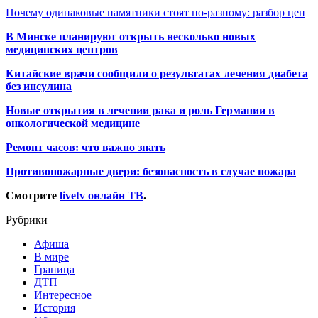
Почему одинаковые памятники стоят по-разному: разбор цен
В Минске планируют открыть несколько новых
медицинских центров
Китайские врачи сообщили о результатах лечения диабета
без инсулина
Новые открытия в лечении рака и роль Германии в
онкологической медицине
Ремонт часов: что важно знать
Противопожарные двери: безопасность в случае пожара
Смотрите
livetv онлайн ТВ
.
Рубрики
Афиша
В мире
Граница
ДТП
Интересное
История