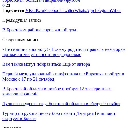
#брестская_область
#ганцевичи
#футбол
0
23
Поделится
VK
OK.ru
Facebook
Twitter
WhatsApp
Telegram
Viber
Предыдущая запись
В Брестском районе горел жилой дом
Следующая запись
«Не сиди нога на ногу!» Почему родители правы, а некоторые
привычки могут нанести вред здоровью
Вам также могут понравиться
Еще от автора
Первый международный кинофестиваль «Евразия» пройдет в
Москве с 17 по 21 октября
В Брестской области в ноябре пройдут 12 электронных
ярмарок вакансий
Лучшего студента года Брестской области выберут 9 ноября
Турнир по рукопашному бою памяти Дмитрия Гвишиани
стартует в Бресте