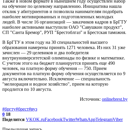
Также в новом формате в нынешнем году осуществлен набор
на обучение по целевому направлению. Инициатива нашла
отклик у абитуриентов и позволила нанимателям подобрать
наиболее мотивированных и подготовленных молодых
людей. В числе 16 организаций — заказчиков кадров в БрГТУ
наиболее активными выступили ОАО "Савушкин продукт",
СП "Санта Бремор", РУП "Брестоблгаз" и Брестская таможня.
В БрГТУ в этом году на 30 специальностей высшего
образования намерены принять 1271 человека. Из них 31 уже
зачислен — 29 целевиков и два победителя
внутриуниверситетской олимпиады по физике и математике.
С учетом этого на бюджет планируется принять еще 490
человек, на платную форму обучения — 750. Прием
документов на платную форму обучения осуществляется по 9
августа включительно. Исключение — специальность
"мелиорация и водное хозяйство", прием на которую
продлится по 10 августа.
Источник:
onlinebrest.by
#бргту
#брест
#вуз
0
18
Поделится
VK
OK.ru
Facebook
Twitter
WhatsApp
Telegram
Viber
Предыдущая запись