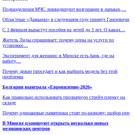
Подразделения МЧС ликвидируют возгорание в ларьках,…
Областные «Дажынкі» в следующем году примут Ганцевичи
С 1 февраля вырастут пособия на детей до 3 лет. О каких…
Житель Лиды спрашивает: почему цены на услуги по
установке…
Эксперимент для женщин: в Минске есть банк, где на
работу…
Почему диван проседает и как выбрать модель без этой
проблемы
Болгария выиграла «Евровидение-2026»
Как правильно использовать прозрачную стрейч пленку на
складе
Почему одинаковые памятники стоят по-разному: разбор цен
В Минске планируют открыть несколько новых
медицинских центров