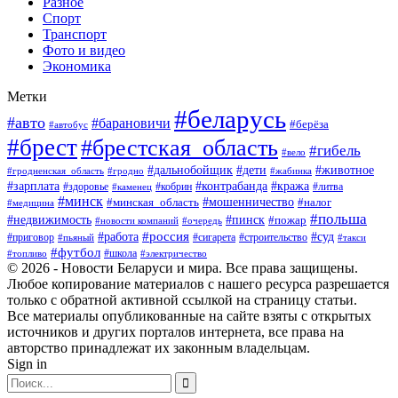
Разное
Спорт
Транспорт
Фото и видео
Экономика
Метки
#беларусь
#авто
#барановичи
#берёза
#автобус
#брест
#брестская_область
#гибель
#вело
#дети
#животное
#дальнобойщик
#гродненская_область
#гродно
#жабинка
#кража
#зарплата
#контрабанда
#кобрин
#литва
#здоровье
#каменец
#минск
#мошенничество
#налог
#минская_область
#медицина
#польша
#пинск
#недвижимость
#пожар
#очередь
#новости компаний
#россия
#работа
#суд
#приговор
#пьяный
#сигарета
#строительство
#такси
#футбол
#школа
#топливо
#электричество
© 2026 - Новости Беларуси и мира. Все права защищены.
Любое копирование материалов с нашего ресурса разрешается
только с обратной активной ссылкой на страницу статьи.
Все материалы опубликованные на сайте взяты с открытых
источников и других порталов интернета, все права на
авторство принадлежат их законным владельцам.
Sign in