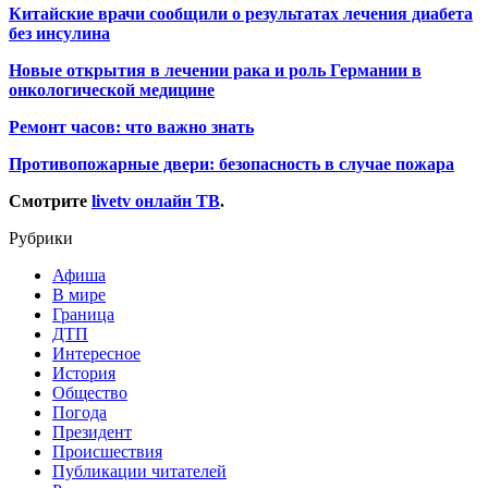
Китайские врачи сообщили о результатах лечения диабета
без инсулина
Новые открытия в лечении рака и роль Германии в
онкологической медицине
Ремонт часов: что важно знать
Противопожарные двери: безопасность в случае пожара
Смотрите
livetv онлайн ТВ
.
Рубрики
Афиша
В мире
Граница
ДТП
Интересное
История
Общество
Погода
Президент
Происшествия
Публикации читателей