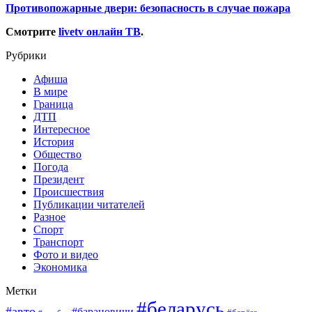
Противопожарные двери: безопасность в случае пожара
Смотрите
livetv онлайн ТВ
.
Рубрики
Афиша
В мире
Граница
ДТП
Интересное
История
Общество
Погода
Президент
Происшествия
Публикации читателей
Разное
Спорт
Транспорт
Фото и видео
Экономика
Метки
#беларусь
#авто
#барановичи