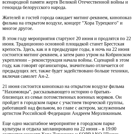
всенародной памяти жертв Великой Отечественной войны и
геноцида белорусского народа.
Жителей и гостей города ожидает митинг-реквием, кинопоказ
фильма на открытом воздухе, концерт "Хора Турецкого" и
многое другое.
В этом году мероприятия стартуют 20 июня и продлятся по 22
июня. Традиционно основной площадкой станет Брестская
крепость. Здесь, как и в предыдущие годы, в ночь на 22 июня
состоится митинг-реквием, а затем рано утром на Кобринском
укреплении – реконструкция начала войны. Сценарий в этом
году, как говорят организаторы, значительно отличается от
предыдущих лет, также будет задействовано больше техники,
включая самолет Ан-2.
21 июня состоится кинопоказ на открытом воздухе фильма
"Нахимовцы", рассказывающего историю о братьях-
близнецах из семьи потомственных военных моряков. Он
пройдет в городском парке с участием творческой группы,
работавшей над фильмом, во главе с актером, заслуженным
артистом Российской Федерации Андреем Мерзликиным.
Еще одно масштабное мероприятие в городском парке
культуры и отдыха запланировано на 22 июня – в 19:00