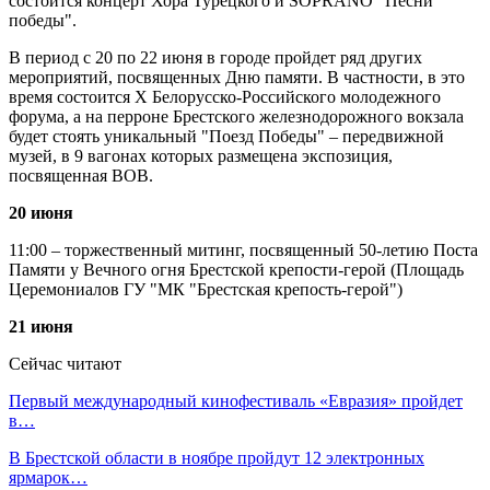
состоится концерт Хора Турецкого и SOPRANO "Песни
победы".
В период с 20 по 22 июня в городе пройдет ряд других
мероприятий, посвященных Дню памяти. В частности, в это
время состоится X Белорусско-Российского молодежного
форума, а на перроне Брестского железнодорожного вокзала
будет стоять уникальный "Поезд Победы" – передвижной
музей, в 9 вагонах которых размещена экспозиция,
посвященная ВОВ.
20 июня
11:00 – торжественный митинг, посвященный 50-летию Поста
Памяти у Вечного огня Брестской крепости-герой (Площадь
Церемониалов ГУ "МК "Брестская крепость-герой")
21 июня
Сейчас читают
Первый международный кинофестиваль «Евразия» пройдет
в…
В Брестской области в ноябре пройдут 12 электронных
ярмарок…