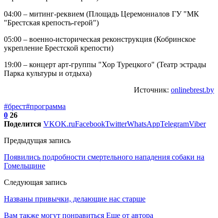
04:00 – митинг-реквием (Площадь Церемониалов ГУ "МК
"Брестская крепость-герой")
05:00 – военно-историческая реконструкция (Кобринское
укрепление Брестской крепости)
19:00 – концерт арт-группы "Хор Турецкого" (Театр эстрады
Парка культуры и отдыха)
Источник:
onlinebrest.by
#брест
#программа
0
26
Поделится
VK
OK.ru
Facebook
Twitter
WhatsApp
Telegram
Viber
Предыдущая запись
Появились подробности смертельного нападения собаки на
Гомельщине
Следующая запись
Названы привычки, делающие нас старше
Вам также могут понравиться
Еще от автора