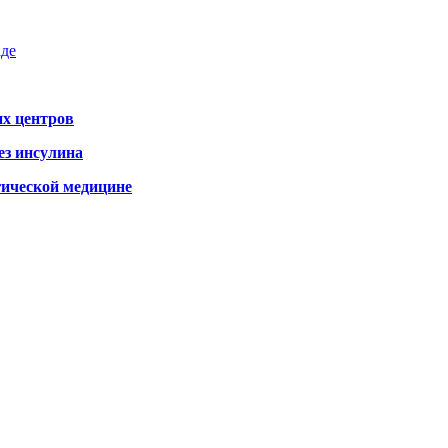
аде
х центров
ез инсулина
гической медицине