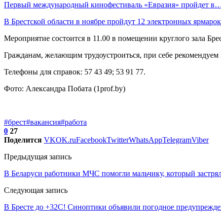
Первый международный кинофестиваль «Евразия» пройдет в
В Брестской области в ноябре пройдут 12 электронных ярмар
Мероприятие состоится в 11.00 в помещении круглого зала Брест
Гражданам, желающим трудоустроиться, при себе рекомендуем
Телефоны для справок: 57 43 49; 53 91 77.
Фото: Александра Побата (1prof.by)
#брест
#вакансия
#работа
0
27
Поделится
VK
OK.ru
Facebook
Twitter
WhatsApp
Telegram
Viber
Предыдущая запись
В Беларуси работники МЧС помогли мальчику, который застря
Следующая запись
В Бресте до +32С! Синоптики объявили погодное предупрежден