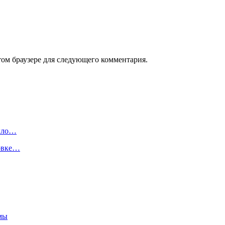
том браузере для следующего комментария.
было…
овке…
емы