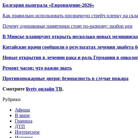
Болгария выиграла «Евровидение-2026»
Как правильно использовать прозрачную стрейч пленку на скл
Почему одинаковые памятники стоят по-разному: разбор цен
В Минске планируют открыть несколько новых медицински
Китайские врачи сообщили о результатах лечения диабета б
Новые открытия в лечении рака и роль Германии в онколо
Ремонт часов: что важно знать
Противопожарные двери: безопасность в случае пожара
Смотрите
livetv онлайн ТВ
.
Рубрики
Афиша
В мире
Граница
ДТП
Интересное
История