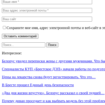
Сохраните мое имя, адрес электронной почты и веб-сайт в э
Интересное:
Белорус увидел переписки жены с другими мужчинами. Что 
Специалисты КУП «Брестское ДЭП» начали работы по подгот
Цены на лекарства снова будут регистрировать. Что это…
В Бресте прошел Единый день безопасности
«Два дня жизни впустую». Белорус рассказал о своей худшей…
Почему диван проседает и как выбрать модель без этой пробл