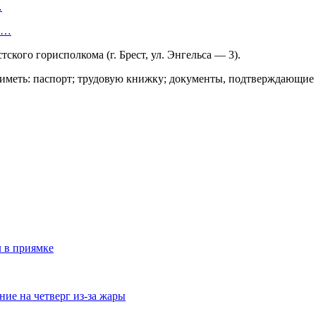
…
ок…
ского горисполкома (г. Брест, ул. Энгельса — 3).
 иметь: паспорт; трудовую книжку; документы, подтверждающи
л в приямке
ие на четверг из-за жары