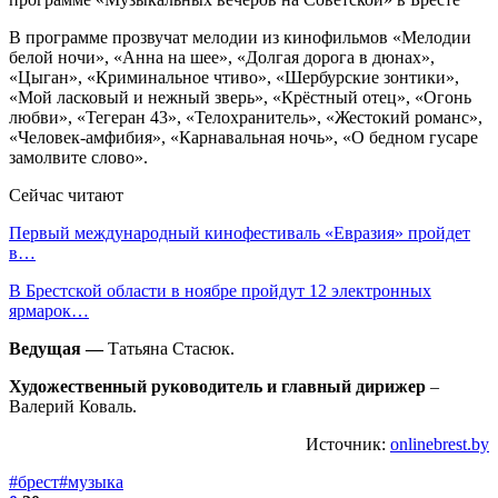
В программе прозвучат мелодии из кинофильмов «Мелодии
белой ночи», «Анна на шее», «Долгая дорога в дюнах»,
«Цыган», «Криминальное чтиво», «Шербурские зонтики»,
«Мой ласковый и нежный зверь», «Крёстный отец», «Огонь
любви», «Тегеран 43», «Телохранитель», «Жестокий романс»,
«Человек-амфибия», «Карнавальная ночь», «О бедном гусаре
замолвите слово».
Сейчас читают
Первый международный кинофестиваль «Евразия» пройдет
в…
В Брестской области в ноябре пройдут 12 электронных
ярмарок…
Ведущая —
Татьяна Стасюк.
Художественный руководитель и главный дирижер
–
Валерий Коваль.
Источник:
onlinebrest.by
#брест
#музыка