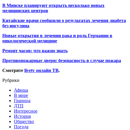
В Минске планируют открыть несколько новых
медицинских центров
Китайские врачи сообщили о результатах лечения диабета
без инсулина
Новые открытия в лечении рака и роль Германии в
онкологической медицине
Ремонт часов: что важно знать
Противопожарные двери: безопасность в случае пожара
Смотрите
livetv онлайн ТВ
.
Рубрики
Афиша
В мире
Граница
ДТП
Интересное
История
Общество
Погода