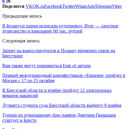
0
20
Поделится
VK
OK.ru
Facebook
Twitter
WhatsApp
Telegram
Viber
Предыдущая запись
В Беларуси парни исписали путепровод. Итог — злостное
хулиганство и взыскание 60 тыс. рублей
Следующая запись
Запрет на вывоз продуктов в Польшу временно сняли на
Брестчине
Вам также могут понравиться
Еще от автора
Первый международный кинофестиваль «Евразия» пройдет в
Москве с 17 по 21 октября
В Брестской области в ноябре пройдут 12 электронных
ярмарок вакансий
Лучшего студента года Брестской области выберут 9 ноября
Турнир по рукопашному бою памяти Дмитрия Гвишиани
стартует в Бресте