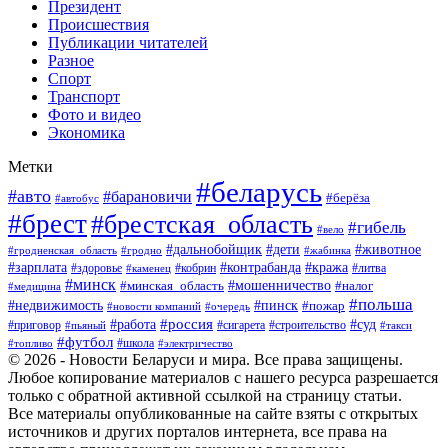
Президент
Происшествия
Публикации читателей
Разное
Спорт
Транспорт
Фото и видео
Экономика
Метки
#беларусь
#авто
#барановичи
#берёза
#автобус
#брест
#брестская_область
#гибель
#вело
#дети
#животное
#дальнобойщик
#гродненская_область
#гродно
#жабинка
#кража
#зарплата
#контрабанда
#кобрин
#литва
#здоровье
#каменец
#минск
#мошенничество
#налог
#минская_область
#медицина
#польша
#пинск
#недвижимость
#пожар
#очередь
#новости компаний
#россия
#работа
#суд
#приговор
#пьяный
#сигарета
#строительство
#такси
#футбол
#школа
#топливо
#электричество
© 2026 - Новости Беларуси и мира. Все права защищены.
Любое копирование материалов с нашего ресурса разрешается
только с обратной активной ссылкой на страницу статьи.
Все материалы опубликованные на сайте взяты с открытых
источников и других порталов интернета, все права на