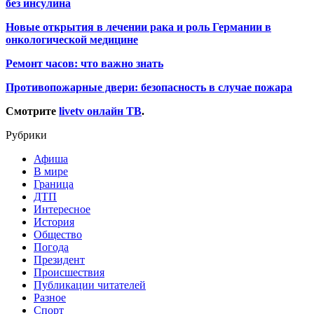
без инсулина
Новые открытия в лечении рака и роль Германии в
онкологической медицине
Ремонт часов: что важно знать
Противопожарные двери: безопасность в случае пожара
Смотрите
livetv онлайн ТВ
.
Рубрики
Афиша
В мире
Граница
ДТП
Интересное
История
Общество
Погода
Президент
Происшествия
Публикации читателей
Разное
Спорт