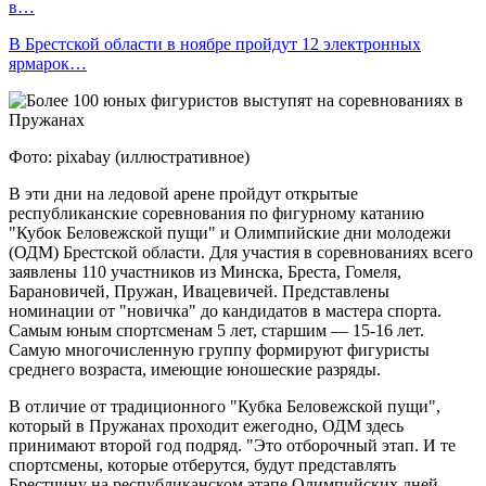
в…
В Брестской области в ноябре пройдут 12 электронных
ярмарок…
Фото: pixabay (иллюстративное)
В эти дни на ледовой арене пройдут открытые
республиканские соревнования по фигурному катанию
"Кубок Беловежской пущи" и Олимпийские дни молодежи
(ОДМ) Брестской области. Для участия в соревнованиях всего
заявлены 110 участников из Минска, Бреста, Гомеля,
Барановичей, Пружан, Ивацевичей. Представлены
номинации от "новичка" до кандидатов в мастера спорта.
Самым юным спортсменам 5 лет, старшим — 15-16 лет.
Самую многочисленную группу формируют фигуристы
среднего возраста, имеющие юношеские разряды.
В отличие от традиционного "Кубка Беловежской пущи",
который в Пружанах проходит ежегодно, ОДМ здесь
принимают второй год подряд. "Это отборочный этап. И те
спортсмены, которые отберутся, будут представлять
Брестчину на республиканском этапе Олимпийских дней