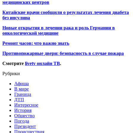
медицинских центров
Китайские врачи сообщили о результатах лечения диабета
без инсулина
Новые открытия в лечении рака и роль Германии в
онкологической медицине
Ремонт часов: что важно знать
Противопожарные двери: безопасность в случае пожара
Смотрите
livetv онлайн ТВ
.
Рубрики
Афиша
В мире
Граница
ДТП
Интересное
История
Общество
Погода
Президент
Происшествия