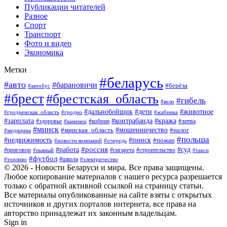
Публикации читателей
Разное
Спорт
Транспорт
Фото и видео
Экономика
Метки
#беларусь
#авто
#барановичи
#берёза
#автобус
#брест
#брестская_область
#гибель
#вело
#дети
#животное
#дальнобойщик
#гродненская_область
#гродно
#жабинка
#кража
#зарплата
#контрабанда
#кобрин
#литва
#здоровье
#каменец
#минск
#мошенничество
#налог
#минская_область
#медицина
#польша
#пинск
#недвижимость
#пожар
#очередь
#новости компаний
#россия
#работа
#суд
#приговор
#пьяный
#сигарета
#строительство
#такси
#футбол
#школа
#топливо
#электричество
© 2026 - Новости Беларуси и мира. Все права защищены.
Любое копирование материалов с нашего ресурса разрешается
только с обратной активной ссылкой на страницу статьи.
Все материалы опубликованные на сайте взяты с открытых
источников и других порталов интернета, все права на
авторство принадлежат их законным владельцам.
Sign in