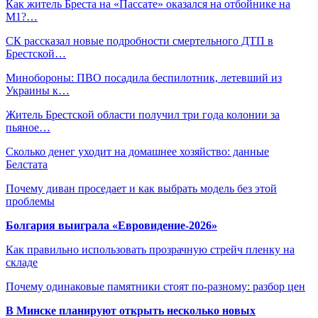
Как житель Бреста на «Пассате» оказался на отбойнике на
М1?…
СК рассказал новые подробности смертельного ДТП в
Брестской…
Минобороны: ПВО посадила беспилотник, летевший из
Украины к…
Житель Брестской области получил три года колонии за
пьяное…
Сколько денег уходит на домашнее хозяйство: данные
Белстата
Почему диван проседает и как выбрать модель без этой
проблемы
Болгария выиграла «Евровидение-2026»
Как правильно использовать прозрачную стрейч пленку на
складе
Почему одинаковые памятники стоят по-разному: разбор цен
В Минске планируют открыть несколько новых