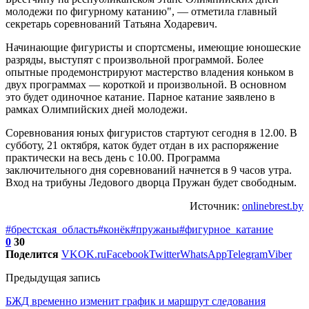
молодежи по фигурному катанию", — отметила главный
секретарь соревнований Татьяна Ходаревич.
Начинающие фигуристы и спортсмены, имеющие юношеские
разряды, выступят с произвольной программой. Более
опытные продемонстрируют мастерство владения коньком в
двух программах — короткой и произвольной. В основном
это будет одиночное катание. Парное катание заявлено в
рамках Олимпийских дней молодежи.
Соревнования юных фигуристов стартуют сегодня в 12.00. В
субботу, 21 октября, каток будет отдан в их распоряжение
практически на весь день с 10.00. Программа
заключительного дня соревнований начнется в 9 часов утра.
Вход на трибуны Ледового дворца Пружан будет свободным.
Источник:
onlinebrest.by
#брестская_область
#конёк
#пружаны
#фигурное_катание
0
30
Поделится
VK
OK.ru
Facebook
Twitter
WhatsApp
Telegram
Viber
Предыдущая запись
БЖД временно изменит график и маршрут следования