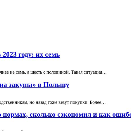
2023 году: их семь
очнее не семь, а шесть с половиной. Такая ситуация…
«на закупы» в Польшу
дственникам, но назад тоже везут покупки. Более…
о нормах, сколько сэкономил и как ошиб