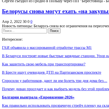
Сергей съездил из Гродно в Польшу через ПП "Берестовица - 
Белорусы снова могут ехать «на закупы
Апр 2, 2022
30
0
0
Новость пятницы: Беларусь сняла все ограничения на пересече
Интересное:
ГАИ объявила о массированной отработке трассы М1
В Беларуси построят новые быстрые зарядные станции. Упор 
Как защитить свою мебель при транспортировке?
В Бресте ищут очевидцев ДТП на Партизанском проспекте
Спросили у работников, дают ли им болеть три дня дома без…
Почему диван проседает и как выбрать модель без этой пробл
Болгария выиграла «Евровидение-2026»
Как правильно использовать прозрачную стрейч пленку на скл