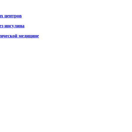
х центров
ез инсулина
гической медицине