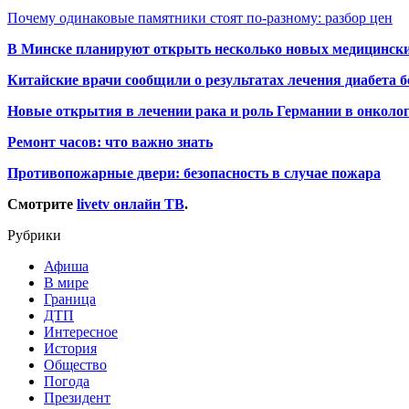
Почему одинаковые памятники стоят по-разному: разбор цен
В Минске планируют открыть несколько новых медицински
Китайские врачи сообщили о результатах лечения диабета б
Новые открытия в лечении рака и роль Германии в онколо
Ремонт часов: что важно знать
Противопожарные двери: безопасность в случае пожара
Смотрите
livetv онлайн ТВ
.
Рубрики
Афиша
В мире
Граница
ДТП
Интересное
История
Общество
Погода
Президент