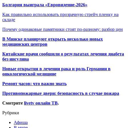
Болгария выиграла «Евровидение-2026»
Как правильно использовать прозрачную стрейч пленку на
складе
Почему одинаковые памятники стоят по-разному: разбор цен
В Минске планируют открыть несколько новых
медицинских центров
Китайские врачи сообщили о результатах лечения диабета
без инсулина
Новые открытия в лечении рака и роль Германии в
онкологической медицине
Ремонт часов: что важно знать
Противопожарные двери: безопасность в случае пожара
Смотрите
livetv онлайн ТВ
.
Рубрики
Афиша
В мире