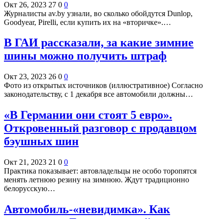
Окт 26, 2023
27
0
0
Журналисты av.by узнали, во сколько обойдутся Dunlop,
Goodyear, Pirelli, если купить их на «вторичке».…
В ГАИ рассказали, за какие зимние
шины можно получить штраф
Окт 23, 2023
26
0
0
Фото из открытых источников (иллюстративное) Согласно
законодательству, с 1 декабря все автомобили должны…
«В Германии они стоят 5 евро».
Откровенный разговор с продавцом
бэушных шин
Окт 21, 2023
21
0
0
Практика показывает: автовладельцы не особо торопятся
менять летнюю резину на зимнюю. Ждут традиционно
белорусскую…
Автомобиль-«невидимка». Как