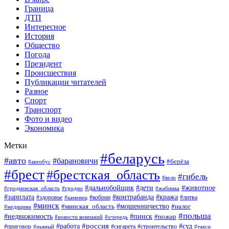
Граница
ДТП
Интересное
История
Общество
Погода
Президент
Происшествия
Публикации читателей
Разное
Спорт
Транспорт
Фото и видео
Экономика
Метки
#беларусь
#авто
#барановичи
#берёза
#автобус
#брест
#брестская_область
#гибель
#вело
#дети
#животное
#дальнобойщик
#гродненская_область
#гродно
#жабинка
#кража
#зарплата
#контрабанда
#кобрин
#литва
#здоровье
#каменец
#минск
#мошенничество
#налог
#минская_область
#медицина
#польша
#пинск
#недвижимость
#пожар
#очередь
#новости компаний
#россия
#работа
#суд
#приговор
#пьяный
#сигарета
#строительство
#такси