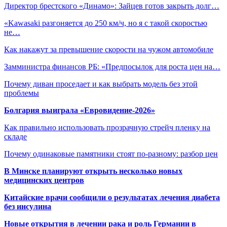
Директор брестского «Динамо»: Зайцев готов закрыть долг…
«Kawasaki разгоняется до 250 км/ч, но я с такой скоростью
не…
Как накажут за превышение скорости на чужом автомобиле
Замминистра финансов РБ: «Предпосылок для роста цен на…
Почему диван проседает и как выбрать модель без этой
проблемы
Болгария выиграла «Евровидение-2026»
Как правильно использовать прозрачную стрейч пленку на
складе
Почему одинаковые памятники стоят по-разному: разбор цен
В Минске планируют открыть несколько новых
медицинских центров
Китайские врачи сообщили о результатах лечения диабета
без инсулина
Новые открытия в лечении рака и роль Германии в