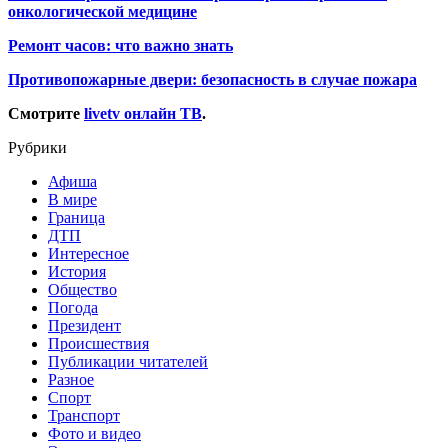
онкологической медицине
Ремонт часов: что важно знать
Противопожарные двери: безопасность в случае пожара
Смотрите
livetv онлайн ТВ
.
Рубрики
Афиша
В мире
Граница
ДТП
Интересное
История
Общество
Погода
Президент
Происшествия
Публикации читателей
Разное
Спорт
Транспорт
Фото и видео