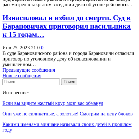
рассмотрел в закрытом заседании дело об угоне рейсового…
Изнасиловал и избил до смерти. Суд в
Барановичах приговорил насильника
к 15 годам…
Янв 25, 2023
21
0
0
В суде Барановичского района и города Барановичи огласили
приговор по уголовному делу об изнасиловании и
умышленном…
Предыдущие сообщения
Новые сообщения
Интересное:
Если вы видите желтый круг, мозг вас обманул
Они уже не силикатные, а золотые! Смотрим на цену блоков
Какими именами минчане называли своих детей в прошлом
году