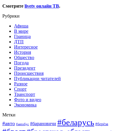
Смотрите
livetv онлайн ТВ
.
Рубрики
Афиша
В мире
Граница
ДТП
Интересное
История
Общество
Погода
Президент
Происшествия
Публикации читателей
Разное
Спорт
Транспорт
Фото и видео
Экономика
Метки
#беларусь
#авто
#барановичи
#берёза
#автобус