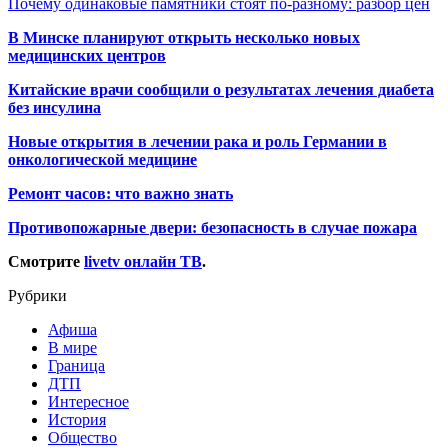
Почему одинаковые памятники стоят по-разному: разбор цен
В Минске планируют открыть несколько новых
медицинских центров
Китайские врачи сообщили о результатах лечения диабета
без инсулина
Новые открытия в лечении рака и роль Германии в
онкологической медицине
Ремонт часов: что важно знать
Противопожарные двери: безопасность в случае пожара
Смотрите
livetv онлайн ТВ
.
Рубрики
Афиша
В мире
Граница
ДТП
Интересное
История
Общество