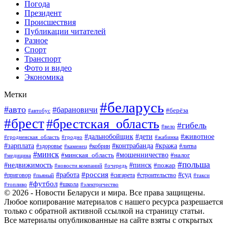
Погода
Президент
Происшествия
Публикации читателей
Разное
Спорт
Транспорт
Фото и видео
Экономика
Метки
#беларусь
#авто
#барановичи
#берёза
#автобус
#брест
#брестская_область
#гибель
#вело
#дети
#животное
#дальнобойщик
#гродненская_область
#гродно
#жабинка
#кража
#зарплата
#контрабанда
#кобрин
#литва
#здоровье
#каменец
#минск
#мошенничество
#налог
#минская_область
#медицина
#польша
#пинск
#недвижимость
#пожар
#очередь
#новости компаний
#россия
#работа
#суд
#приговор
#пьяный
#сигарета
#строительство
#такси
#футбол
#школа
#топливо
#электричество
© 2026 - Новости Беларуси и мира. Все права защищены.
Любое копирование материалов с нашего ресурса разрешается
только с обратной активной ссылкой на страницу статьи.
Все материалы опубликованные на сайте взяты с открытых