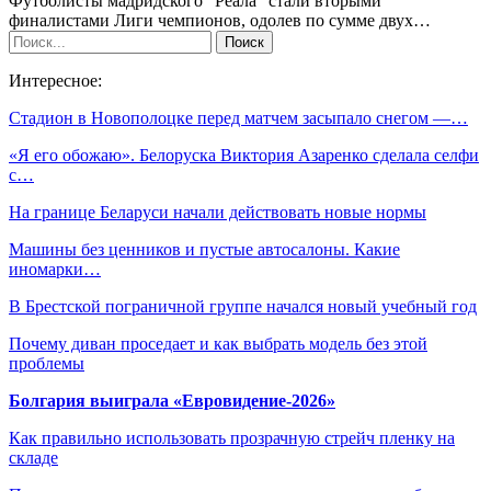
Футболисты мадридского "Реала" стали вторыми
финалистами Лиги чемпионов, одолев по сумме двух…
Интересное:
Стадион в Новополоцке перед матчем засыпало снегом —…
«Я его обожаю». Белоруска Виктория Азаренко сделала селфи
с…
На границе Беларуси начали действовать новые нормы
Машины без ценников и пустые автосалоны. Какие
иномарки…
В Брестской пограничной группе начался новый учебный год
Почему диван проседает и как выбрать модель без этой
проблемы
Болгария выиграла «Евровидение-2026»
Как правильно использовать прозрачную стрейч пленку на
складе