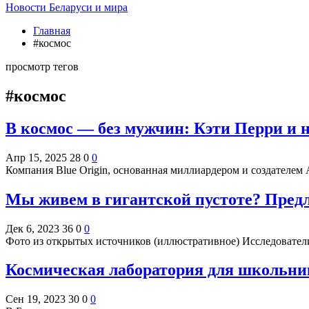
Новости Беларуси и мира
Главная
#космос
просмотр тегов
#космос
В космос — без мужчин: Кэти Перри и 
Апр 15, 2025
28
0
0
Компания Blue Origin, основанная миллиардером и создателе
Мы живем в гигантской пустоте? Пред
Дек 6, 2023
36
0
0
Фото из открытых источников (иллюстративное) Исследовател
Космическая лаборатория для школьни
Сен 19, 2023
30
0
0