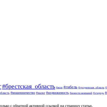
т
#брестская_область
#гибель
#вело
#гродненская_область
#
#
#мошенничество
#налог
#недвижимость
область
#очередь
#новости компаний
олько с обратной активной ссылкой на страницу статьи.