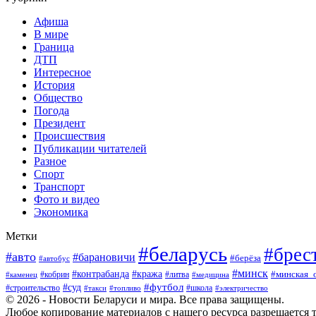
Афиша
В мире
Граница
ДТП
Интересное
История
Общество
Погода
Президент
Происшествия
Публикации читателей
Разное
Спорт
Транспорт
Фото и видео
Экономика
Метки
#беларусь
#брес
#авто
#барановичи
#берёза
#автобус
#минск
#кража
#контрабанда
#кобрин
#литва
#минская_
#каменец
#медицина
#футбол
#суд
#школа
#строительство
#такси
#топливо
#электричество
© 2026 - Новости Беларуси и мира. Все права защищены.
Любое копирование материалов с нашего ресурса разрешается т