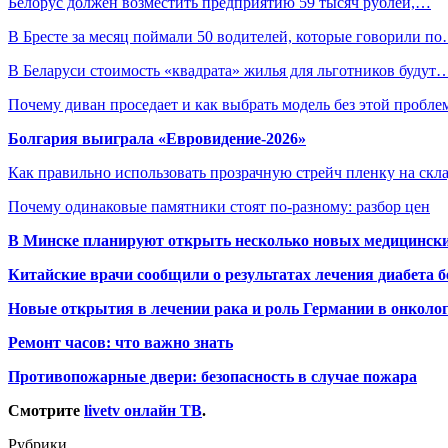
Белорус должен возместить предприятию 59 тысяч рублей,…
В Бресте за месяц поймали 50 водителей, которые говорили п
В Беларуси стоимость «квадрата» жилья для льготников будут
Почему диван проседает и как выбрать модель без этой пробл
Болгария выиграла «Евровидение-2026»
Как правильно использовать прозрачную стрейч пленку на скл
Почему одинаковые памятники стоят по-разному: разбор цен
В Минске планируют открыть несколько новых медицински
Китайские врачи сообщили о результатах лечения диабета б
Новые открытия в лечении рака и роль Германии в онколо
Ремонт часов: что важно знать
Противопожарные двери: безопасность в случае пожара
Смотрите
livetv онлайн ТВ
.
Рубрики