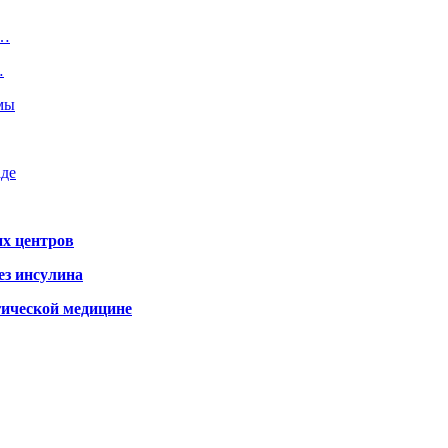
о…
…
емы
аде
х центров
ез инсулина
гической медицине