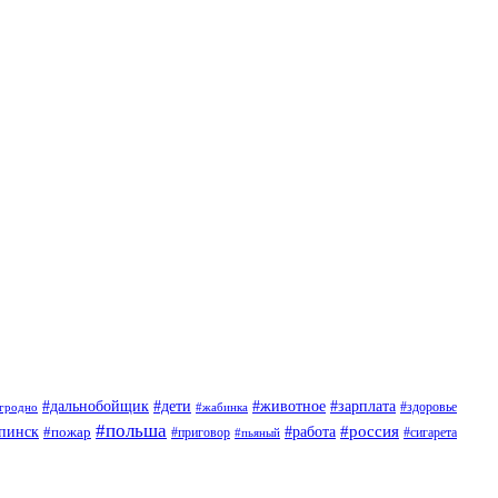
#дети
#животное
#дальнобойщик
#зарплата
гродно
#жабинка
#здоровье
#польша
#россия
пинск
#пожар
#работа
#приговор
#пьяный
#сигарета