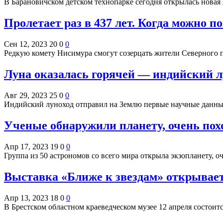
В Барановичском детском технопарке сегодня открылась новая
Пролетает раз в 437 лет. Когда можно 
Сен 12, 2023
20
0
0
Редкую комету Нисимура смогут созерцать жители Северного п
Луна оказалась горячей — индийский л
Авг 29, 2023
25
0
0
Индийский луноход отправил на Землю первые научные данны
Ученые обнаружили планету, очень по
Апр 17, 2023
19
0
0
Группа из 50 астрономов со всего мира открыла экзопланету, 
Выставка «Ближе к звездам» открывает
Апр 13, 2023
18
0
0
В Брестском областном краеведческом музее 12 апреля состоит