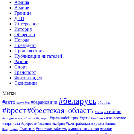
Афиша
В мире
Граница
ДТП
Интересное
История
Общество
Погода
Президент
Происшествия
Публикации читателей
Разное
Спорт
Транспорт
Фото и видео
Экономика
Метки
#беларусь
#авто
#барановичи
#берёза
#автобус
#брест
#брестская_область
#гибель
#вело
#дети
#животное
#дальнобойщик
#гродненская_область
#гродно
#жабинка
#кража
#зарплата
#контрабанда
#кобрин
#литва
#здоровье
#каменец
#минск
#мошенничество
#налог
#минская_область
#медицина