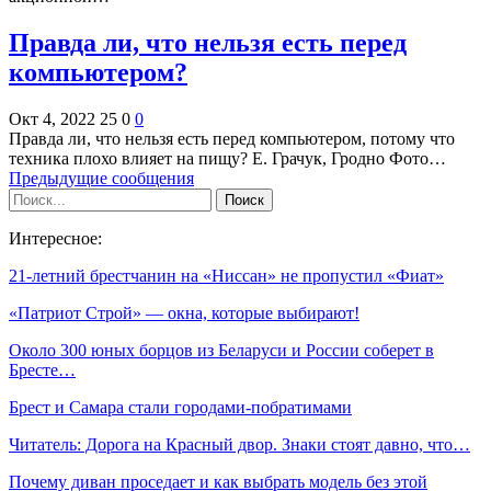
Правда ли, что нельзя есть перед
компьютером?
Окт 4, 2022
25
0
0
Правда ли, что нельзя есть перед компьютером, потому что
техника плохо влияет на пищу? Е. Грачук, Гродно Фото…
Предыдущие сообщения
Интересное:
21-летний брестчанин на «Ниссан» не пропустил «Фиат»
«Патриот Строй» — окна, которые выбирают!
Около 300 юных борцов из Беларуси и России соберет в
Бресте…
Брест и Самара стали городами-побратимами
Читатель: Дорога на Красный двор. Знаки стоят давно, что…
Почему диван проседает и как выбрать модель без этой