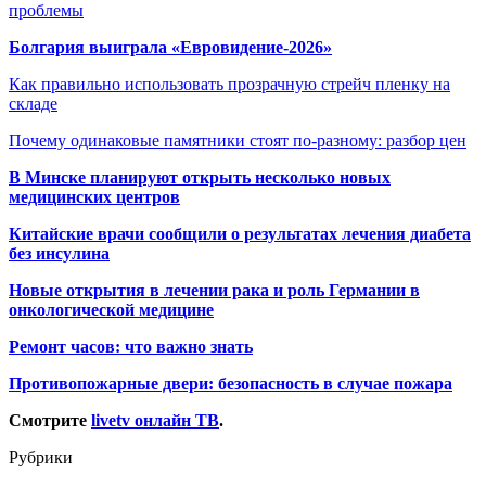
проблемы
Болгария выиграла «Евровидение-2026»
Как правильно использовать прозрачную стрейч пленку на
складе
Почему одинаковые памятники стоят по-разному: разбор цен
В Минске планируют открыть несколько новых
медицинских центров
Китайские врачи сообщили о результатах лечения диабета
без инсулина
Новые открытия в лечении рака и роль Германии в
онкологической медицине
Ремонт часов: что важно знать
Противопожарные двери: безопасность в случае пожара
Смотрите
livetv онлайн ТВ
.
Рубрики