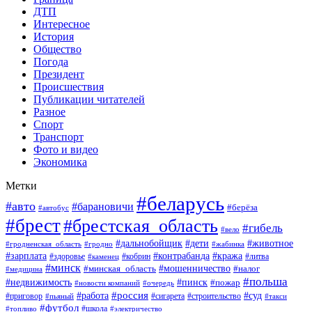
ДТП
Интересное
История
Общество
Погода
Президент
Происшествия
Публикации читателей
Разное
Спорт
Транспорт
Фото и видео
Экономика
Метки
#беларусь
#авто
#барановичи
#берёза
#автобус
#брест
#брестская_область
#гибель
#вело
#дети
#животное
#дальнобойщик
#гродненская_область
#гродно
#жабинка
#кража
#зарплата
#контрабанда
#кобрин
#литва
#здоровье
#каменец
#минск
#мошенничество
#налог
#минская_область
#медицина
#польша
#пинск
#недвижимость
#пожар
#очередь
#новости компаний
#россия
#работа
#суд
#приговор
#пьяный
#сигарета
#строительство
#такси
#футбол
#школа
#топливо
#электричество