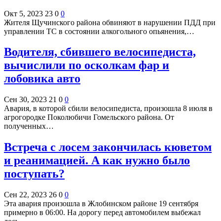
Окт 5, 2023
23
0
0
Жителя Щучинского района обвиняют в нарушении ПДД при
управлении ТС в состоянии алкогольного опьянения,…
Водителя, сбившего велосипедиста,
вычислили по осколкам фар и
лобовика авто
Сен 30, 2023
21
0
0
Авария, в которой сбили велосипедиста, произошла 8 июля в
агрогородке Поколюбичи Гомельского района. От
полученных…
Встреча с лосем закончилась кюветом
и реанимацией. А как нужно было
поступать?
Сен 22, 2023
26
0
0
Эта авария произошла в Жлобинском районе 19 сентября
примерно в 06:00. На дорогу перед автомобилем выбежал