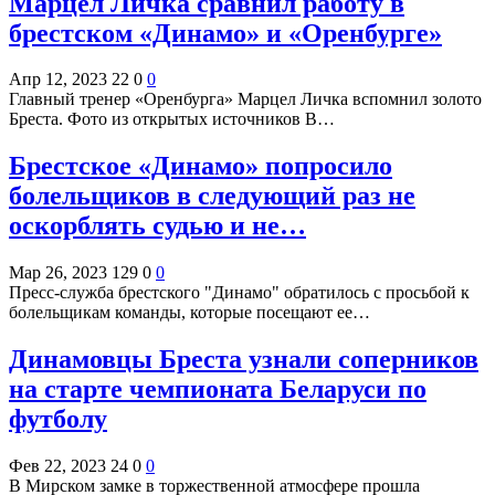
Марцел Личка сравнил работу в
брестском «Динамо» и «Оренбурге»
Апр 12, 2023
22
0
0
Главный тренер «Оренбурга» Марцел Личка вспомнил золото
Бреста. Фото из открытых источников В…
Брестское «Динамо» попросило
болельщиков в следующий раз не
оскорблять судью и не…
Мар 26, 2023
129
0
0
Пресс-служба брестского "Динамо" обратилось с просьбой к
болельщикам команды, которые посещают ее…
Динамовцы Бреста узнали соперников
на старте чемпионата Беларуси по
футболу
Фев 22, 2023
24
0
0
В Мирском замке в торжественной атмосфере прошла