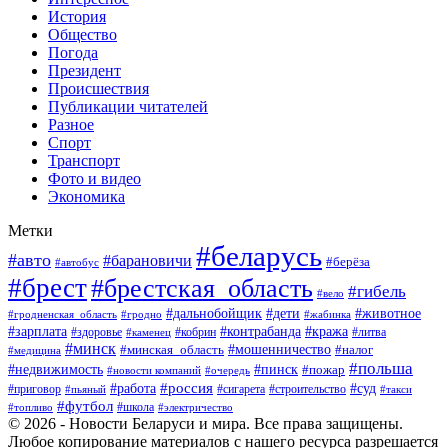
История
Общество
Погода
Президент
Происшествия
Публикации читателей
Разное
Спорт
Транспорт
Фото и видео
Экономика
Метки
#беларусь
#авто
#барановичи
#берёза
#автобус
#брест
#брестская_область
#гибель
#вело
#дети
#животное
#дальнобойщик
#гродненская_область
#гродно
#жабинка
#кража
#зарплата
#контрабанда
#кобрин
#литва
#здоровье
#каменец
#минск
#мошенничество
#налог
#минская_область
#медицина
#польша
#пинск
#недвижимость
#пожар
#очередь
#новости компаний
#россия
#работа
#суд
#приговор
#пьяный
#сигарета
#строительство
#такси
#футбол
#школа
#топливо
#электричество
© 2026 - Новости Беларуси и мира. Все права защищены.
Любое копирование материалов с нашего ресурса разрешается