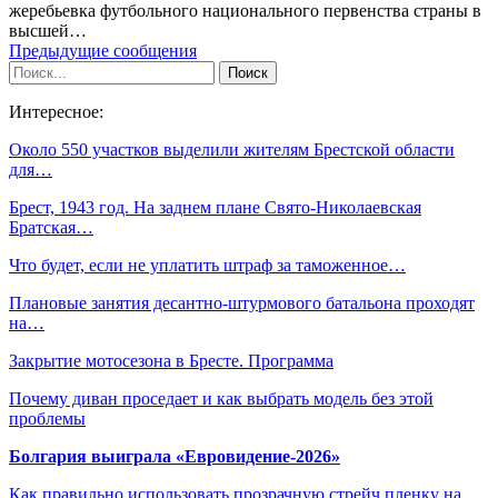
жеребьевка футбольного национального первенства страны в
высшей…
Предыдущие сообщения
Интересное:
Около 550 участков выделили жителям Брестской области
для…
Брест, 1943 год. На заднем плане Свято-Николаевская
Братская…
Что будет, если не уплатить штраф за таможенное…
Плановые занятия десантно-штурмового батальона проходят
на…
Закрытие мотосезона в Бресте. Программа
Почему диван проседает и как выбрать модель без этой
проблемы
Болгария выиграла «Евровидение-2026»
Как правильно использовать прозрачную стрейч пленку на