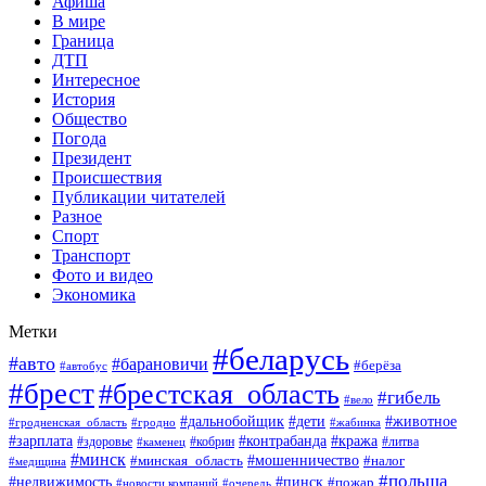
Афиша
В мире
Граница
ДТП
Интересное
История
Общество
Погода
Президент
Происшествия
Публикации читателей
Разное
Спорт
Транспорт
Фото и видео
Экономика
Метки
#беларусь
#авто
#барановичи
#берёза
#автобус
#брест
#брестская_область
#гибель
#вело
#дети
#животное
#дальнобойщик
#гродненская_область
#гродно
#жабинка
#кража
#зарплата
#контрабанда
#кобрин
#литва
#здоровье
#каменец
#минск
#мошенничество
#налог
#минская_область
#медицина
#польша
#пинск
#недвижимость
#пожар
#очередь
#новости компаний