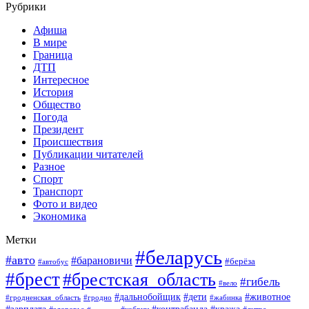
Рубрики
Афиша
В мире
Граница
ДТП
Интересное
История
Общество
Погода
Президент
Происшествия
Публикации читателей
Разное
Спорт
Транспорт
Фото и видео
Экономика
Метки
#беларусь
#авто
#барановичи
#берёза
#автобус
#брест
#брестская_область
#гибель
#вело
#дети
#животное
#дальнобойщик
#гродненская_область
#гродно
#жабинка