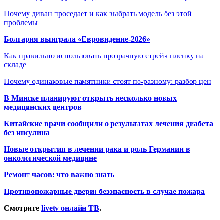
Почему диван проседает и как выбрать модель без этой
проблемы
Болгария выиграла «Евровидение-2026»
Как правильно использовать прозрачную стрейч пленку на
складе
Почему одинаковые памятники стоят по-разному: разбор цен
В Минске планируют открыть несколько новых
медицинских центров
Китайские врачи сообщили о результатах лечения диабета
без инсулина
Новые открытия в лечении рака и роль Германии в
онкологической медицине
Ремонт часов: что важно знать
Противопожарные двери: безопасность в случае пожара
Смотрите
livetv онлайн ТВ
.