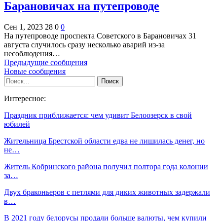
Барановичах на путепроводе
Сен 1, 2023
28
0
0
На путепроводе проспекта Советского в Барановичах 31
августа случилось сразу несколько аварий из-за
несоблюдения…
Предыдущие сообщения
Новые сообщения
Интересное:
Праздник приближается: чем удивит Белоозерск в свой
юбилей
Жительница Брестской области едва не лишилась денег, но
не…
Житель Кобринского района получил полтора года колонии
за…
Двух браконьеров с петлями для диких животных задержали
в…
В 2021 году белорусы продали больше валюты, чем купили